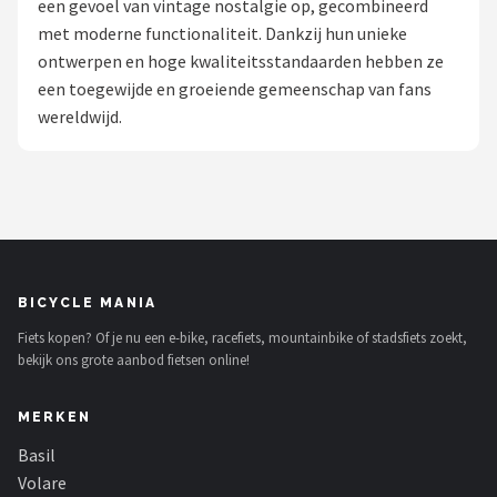
een gevoel van vintage nostalgie op, gecombineerd
met moderne functionaliteit. Dankzij hun unieke
Mountainbikes
ontwerpen en hoge kwaliteitsstandaarden hebben ze
een toegewijde en groeiende gemeenschap van fans
Shop
wereldwijd.
POPULAIRE MERKEN
Basil
Volare
ABUS
BICYCLE MANIA
Fiets kopen? Of je nu een e-bike, racefiets, mountainbike of stadsfiets zoekt,
AXA
bekijk ons grote aanbod fietsen online!
New Looxs
MERKEN
BBB Cycling
Basil
Volare