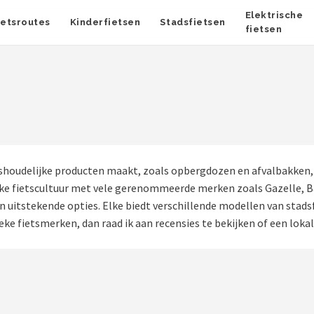
Elektrische
ietsroutes
Kinderfietsen
Stadsfietsen
fietsen
ishoudelijke producten maakt, zoals opbergdozen en afvalbakken, e
jke fietscultuur met vele gerenommeerde merken zoals Gazelle, Ba
uitstekende opties. Elke biedt verschillende modellen van stadsfi
ieke fietsmerken, dan raad ik aan recensies te bekijken of een loka