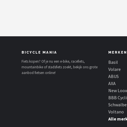
Mountainbikes
Shop
POPULAIRE MERKEN
Basil
BICYCLE MANIA
MERKEN
Volare
Fiets kopen? Of je nu een e-bike, racefiets,
Basil
mountainbike of stadsfiets zoekt, bekijk ons grote
Volare
aanbod fietsen online!
ABUS
ABUS
AXA
AXA
New Loox
BBB Cycl
New Looxs
Schwalbe
Voltano
BBB Cycling
Alle mer