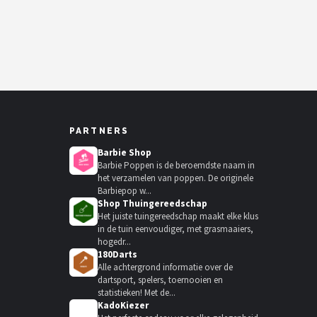
PARTNERS
Barbie Shop
Barbie Poppen is de beroemdste naam in
het verzamelen van poppen. De originele
Barbiepop w...
Shop Thuingereedschap
Het juiste tuingereedschap maakt elke klus
in de tuin eenvoudiger, met grasmaaiers,
hogedr...
180Darts
Alle achtergrond informatie over de
dartsport, spelers, toernooien en
statistieken! Met de...
KadoKiezer
🎁