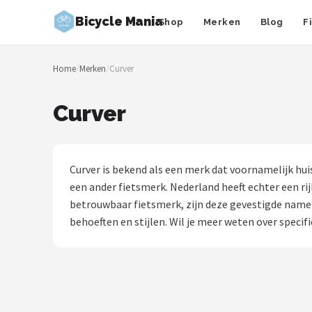
Bicycle Mania
Shop
Merken
Blog
F
Zoeken
Home
/
Merken
/
Curver
NAVIGATIE
Shop
Curver
Merken
Blog
Curver is bekend als een merk dat voornamelijk hu
een ander fietsmerk. Nederland heeft echter een ri
Fietsroutes
betrouwbaar fietsmerk, zijn deze gevestigde namen 
behoeften en stijlen. Wil je meer weten over specif
Kinderfietsen
Stadsfietsen
Elektrische fietsen