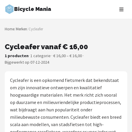
Bicycle Mania
Zoeken
Home
/
Merken
/
Cycleafer
NAVIGATIE
Shop
Cycleafer vanaf € 16,00
1 producten
· 1 categorie · € 16,00 – € 16,00 ·
Merken
Bijgewerkt op 07-12-2024
Blog
Cycleafer is een opkomend fietsmerk dat bekendstaat
Fietsroutes
om zijn innovatieve ontwerpen en kwalitatief
hoogwaardige materialen. Het merk richt zich vooral
Kinderfietsen
op duurzame en milieuvriendelijke productieprocessen,
wat bijdraagt aan hun populariteit onder
Stadsfietsen
milieubewuste consumenten. Cycleafer biedt een breed
scala aan modellen, van stadsfietsen tot high-
Elektrische fietsen
performance racefietsen, waardoor er voor ieder wat