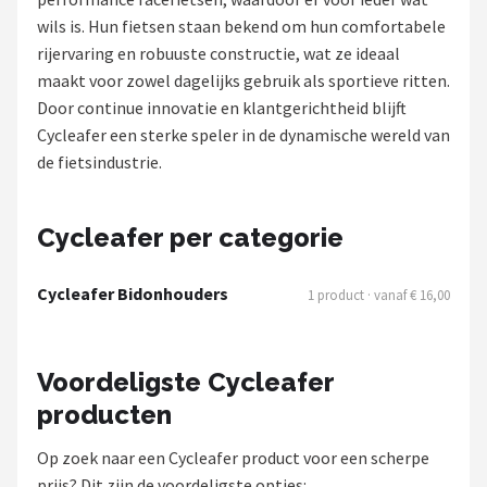
wils is. Hun fietsen staan bekend om hun comfortabele
Mountainbikes
rijervaring en robuuste constructie, wat ze ideaal
maakt voor zowel dagelijks gebruik als sportieve ritten.
Shop
Door continue innovatie en klantgerichtheid blijft
POPULAIRE MERKEN
Cycleafer een sterke speler in de dynamische wereld van
de fietsindustrie.
Basil
Volare
Cycleafer per categorie
ABUS
Cycleafer Bidonhouders
1 product · vanaf € 16,00
AXA
Voordeligste Cycleafer
New Looxs
producten
BBB Cycling
Op zoek naar een Cycleafer product voor een scherpe
prijs? Dit zijn de voordeligste opties: