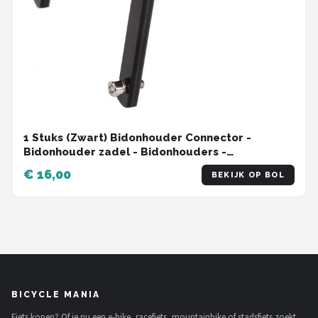
1 Stuks (Zwart) Bidonhouder Connector -
Bidonhouder zadel - Bidonhouders -
Bidonhouder fiets - Voor Bidonhouder racefiets,
€ 16,00
BEKIJK OP BOL
Mountainbike,marathonfiets - Bidonhouder -
Fiets Aluminium dubbele bidonhouders
achteraan Connector
BICYCLE MANIA
Fiets kopen? Of je nu een e-bike, racefiets, mountainbike of stadsfiets zoekt,