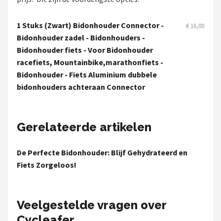
Schwalbe
1 Stuks (Zwart) Bidonhouder Connector -
€ 16,00
Voltano
Bidonhouder zadel - Bidonhouders -
Bidonhouder fiets - Voor Bidonhouder
Shimano
racefiets, Mountainbike,marathonfiets -
Bidonhouder - Fiets Aluminium dubbele
Cortina
bidonhouders achteraan Connector
Alle merken →
Gerelateerde artikelen
De Perfecte Bidonhouder: Blijf Gehydrateerd en
Fiets Zorgeloos!
Veelgestelde vragen over
Cycleafer