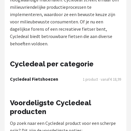
milieuvriendelijke productieprocessen te
Mountainbikes
implementeren, waardoor ze een bewuste keuze zijn
voor milieubewuste consumenten. Of je nu een
Shop
dagelijkse forens of een recreatieve fietser bent,
POPULAIRE MERKEN
Cycledeal biedt betrouwbare fietsen die aan diverse
behoeften voldoen.
Basil
Volare
Cycledeal per categorie
ABUS
Cycledeal Fietshoezen
1 product · vanaf € 18,99
AXA
Voordeligste Cycledeal
New Looxs
producten
BBB Cycling
Op zoek naar een Cycledeal product voor een scherpe
prijs? Dit zijn de voordeligste opties: