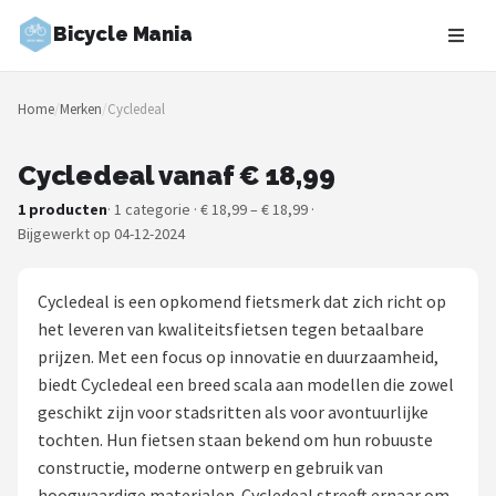
Bicycle Mania
Zoeken
Home
/
Merken
/
Cycledeal
NAVIGATIE
Shop
Cycledeal vanaf € 18,99
1 producten
· 1 categorie · € 18,99 – € 18,99 ·
Merken
Bijgewerkt op 04-12-2024
Blog
Cycledeal is een opkomend fietsmerk dat zich richt op
Fietsroutes
het leveren van kwaliteitsfietsen tegen betaalbare
prijzen. Met een focus op innovatie en duurzaamheid,
Kinderfietsen
biedt Cycledeal een breed scala aan modellen die zowel
geschikt zijn voor stadsritten als voor avontuurlijke
Stadsfietsen
tochten. Hun fietsen staan bekend om hun robuuste
constructie, moderne ontwerp en gebruik van
Elektrische fietsen
hoogwaardige materialen. Cycledeal streeft ernaar om