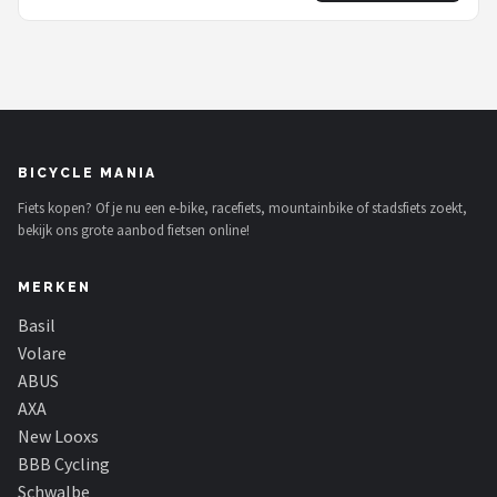
fietsframes van 28-34 cm - Groen
BICYCLE MANIA
Fiets kopen? Of je nu een e-bike, racefiets, mountainbike of stadsfiets zoekt,
bekijk ons grote aanbod fietsen online!
MERKEN
Basil
Volare
ABUS
AXA
New Looxs
BBB Cycling
Schwalbe