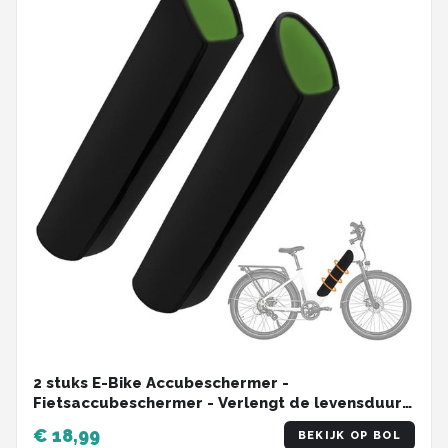
2 stuks E-Bike Accubeschermer -
Fietsaccubeschermer - Verlengt de levensduur
van de accu - Geïntegreerde accuafdekking -
€ 18,99
BEKIJK OP BOL
Beschermt tegen kou, stof, verf en water - Voor