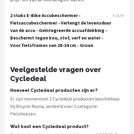
Schwalbe
2 stuks E-Bike Accubeschermer -
€ 18,99
Voltano
Fietsaccubeschermer - Verlengt de levensduur
van de accu - Geïntegreerde accuafdekking -
Shimano
Beschermt tegen kou, stof, verf en water -
Voor fietsframes van 28-34 cm - Groen
Cortina
Alle merken →
Veelgestelde vragen over
Cycledeal
Hoeveel Cycledeal producten zijn er?
Er zijn momenteel 1 Cycledeal producten beschikbaar
bij Bicycle Mania, verdeeld over 1 categorie:
Fietshoezen.
Wat kost een Cycledeal product?