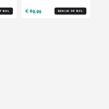
€ 69,95
P BOL
BEKIJK OP BOL