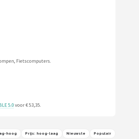
spompen, Fietscomputers.
BLE 5.0
voor € 53,35.
laag-hoog
Prijs: hoog-laag
Nieuwste
Populair