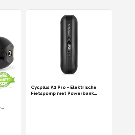
Cycplus A2 Pro - Elektrische
Fietspomp met Powerbank
(5200 mAh) - Oplaadbaar - Auto,
Motor, BMX, MTB -
-
Luchtcompressor
r-