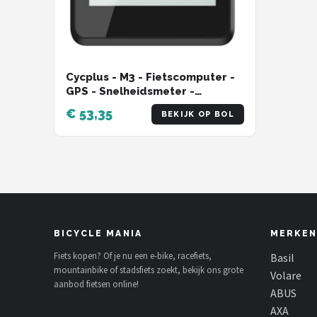
Cycplus - M3 - Fietscomputer -
GPS - Snelheidsmeter -
Draadloos - ANT+ - Bluetooth
€ 53,35
BEKIJK OP BOL
BLE 5.0
BICYCLE MANIA
MERKEN
Fiets kopen? Of je nu een e-bike, racefiets,
Basil
mountainbike of stadsfiets zoekt, bekijk ons grote
Volare
aanbod fietsen online!
ABUS
AXA