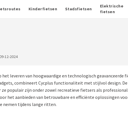
Elektrische
ietsroutes
Kinderfietsen
Stadsfietsen
fietsen
09-12-2024
t op het leveren van hoogwaardige en technologisch geavanceerde f
dgets, combineert Cycplus functionaliteit met stijlvol design. 
ze populair zijn onder zowel recreatieve fietsers als professional
door het aanbieden van betrouwbare en efficiënte oplossingen voor
e nemen tijdens lange ritten.