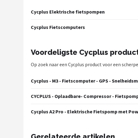
Mountainbikes
Cycplus Elektrische fietspompen
Shop
Cycplus Fietscomputers
POPULAIRE MERKEN
Basil
Voordeligste Cycplus produc
Op zoek naar een Cycplus product voor een scherpe p
Volare
ABUS
Cycplus - M3 - Fietscomputer - GPS - Snelheidsm
AXA
CYCPLUS - Oplaadbare- Compressor - Fietspo
New Looxs
Cycplus A2 Pro - Elektrische Fietspomp met Po
BBB Cycling
Gerelateerde artikelen