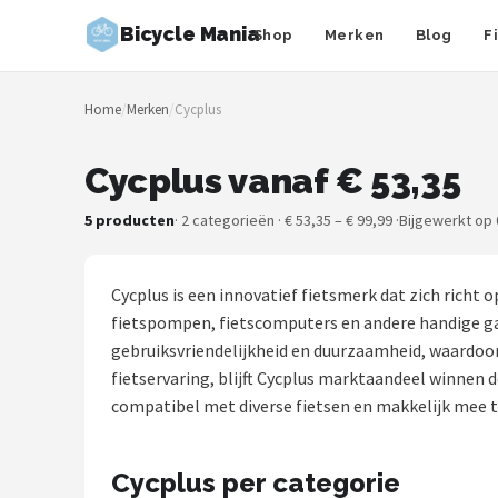
Bicycle Mania
Shop
Merken
Blog
F
Zoeken
Home
/
Merken
/
Cycplus
NAVIGATIE
Shop
Cycplus vanaf € 53,35
Merken
5 producten
· 2 categorieën · € 53,35 – € 99,99 ·
Bijgewerkt op 
Blog
Cycplus is een innovatief fietsmerk dat zich rich
Fietsroutes
fietspompen, fietscomputers en andere handige ga
gebruiksvriendelijkheid en duurzaamheid, waardoor 
Kinderfietsen
fietservaring, blijft Cycplus marktaandeel winnen 
compatibel met diverse fietsen en makkelijk mee t
Stadsfietsen
Cycplus per categorie
Elektrische fietsen