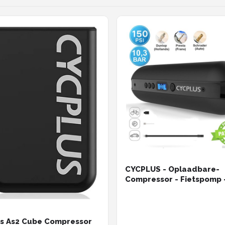
CYCPLUS - Oplaadbare-
Compressor - Fietspomp 
Bandenpomp - Auto-Moto
BMX-MTB
s As2 Cube Compressor