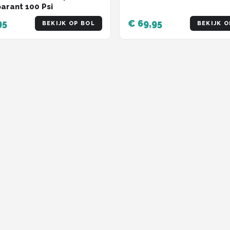
arant 100 Psi
95
€ 69,95
BEKIJK OP BOL
BEKIJK O