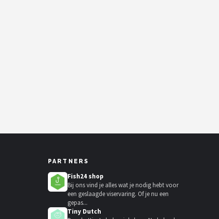
PARTNERS
Fish24 shop
Bij ons vind je alles wat je nodig hebt voor
een geslaagde viservaring. Of je nu een
gepas...
Tiny Dutch