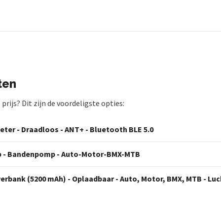
ten
rijs? Dit zijn de voordeligste opties:
eter - Draadloos - ANT+ - Bluetooth BLE 5.0
mp - Bandenpomp - Auto-Motor-BMX-MTB
werbank (5200 mAh) - Oplaadbaar - Auto, Motor, BMX, MTB - L