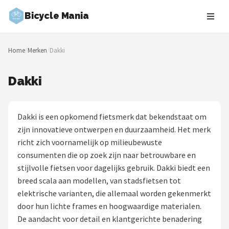
Bicycle Mania
Zoeken
Home
/
Merken
/
Dakki
NAVIGATIE
Shop
Dakki
Merken
Dakki is een opkomend fietsmerk dat bekendstaat om
Blog
zijn innovatieve ontwerpen en duurzaamheid. Het merk
richt zich voornamelijk op milieubewuste
Fietsroutes
consumenten die op zoek zijn naar betrouwbare en
stijlvolle fietsen voor dagelijks gebruik. Dakki biedt een
Kinderfietsen
breed scala aan modellen, van stadsfietsen tot
elektrische varianten, die allemaal worden gekenmerkt
Stadsfietsen
door hun lichte frames en hoogwaardige materialen.
De aandacht voor detail en klantgerichte benadering
Elektrische fietsen