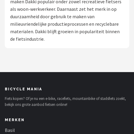
maken Dakki populair onder zowel recreatieve fietsers
als woon-werkverkeer. Daarnaast zet het merk in op
Mountainbikes
duurzaamheid door gebruik te maken van
milieuvriendelijke productieprocessen en recyclebare
Shop
materialen. Dakki blijft groeien in populariteit binnen
POPULAIRE MERKEN
de fietsindustrie.
Basil
Volare
ABUS
BICYCLE MANIA
AXA
Fiets kopen? Of je nu een e-bike, racefiets, mountainbike of stadsfiets zoekt,
bekijk ons grote aanbod fietsen online!
New Looxs
MERKEN
BBB Cycling
Basil