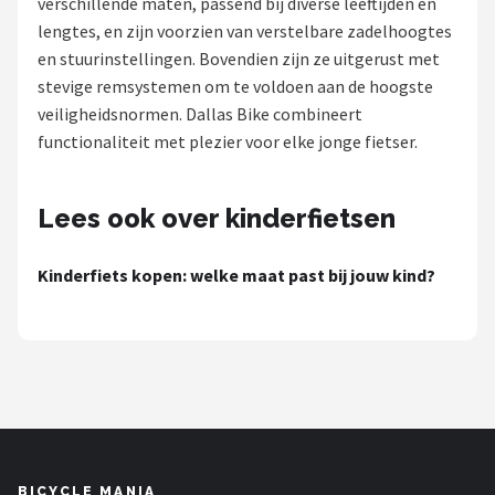
verschillende maten, passend bij diverse leeftijden en
lengtes, en zijn voorzien van verstelbare zadelhoogtes
Mountainbikes
en stuurinstellingen. Bovendien zijn ze uitgerust met
stevige remsystemen om te voldoen aan de hoogste
Shop
veiligheidsnormen. Dallas Bike combineert
POPULAIRE MERKEN
functionaliteit met plezier voor elke jonge fietser.
Basil
Lees ook over kinderfietsen
Volare
Kinderfiets kopen: welke maat past bij jouw kind?
ABUS
AXA
New Looxs
BBB Cycling
BICYCLE MANIA