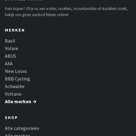
Schwalbe
Fiets kopen? Of je nu een e-bike, racefiets, mountainbike of stadsfiets zoekt,
bekijk ons grote aanbod fietsen online!
Voltano
MERKEN
Shimano
Basil
Cortina
Volare
ABUS
Alle merken →
AXA
New Looxs
BBB Cycling
Schwalbe
Voltano
Alle merken →
SHOP
Alle categorieën
Alle merken