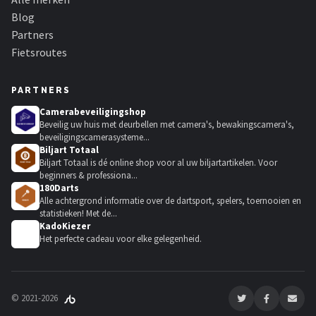
Blog
Partners
Fietsroutes
PARTNERS
Camerabeveiligingshop
Beveilig uw huis met deurbellen met camera's, bewakingscamera's,
beveiligingscamerasysteme...
Biljart Totaal
Biljart Totaal is dé online shop voor al uw biljartartikelen. Voor
beginners & professiona...
180Darts
Alle achtergrond informatie over de dartsport, spelers, toernooien en
statistieken! Met de...
KadoKiezer
🎁
Het perfecte cadeau voor elke gelegenheid.
© 2021-2026