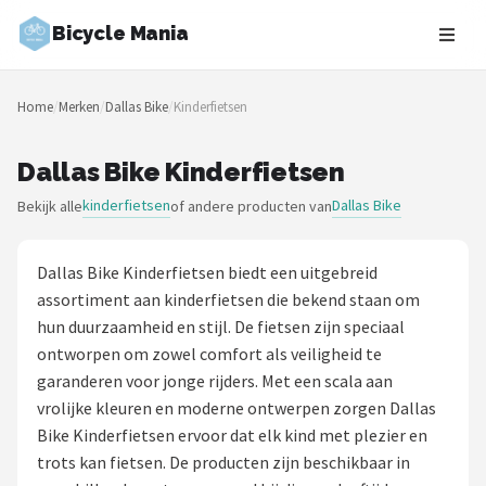
Bicycle Mania
Zoeken
Home
/
Merken
/
Dallas Bike
/
Kinderfietsen
NAVIGATIE
Shop
Dallas Bike Kinderfietsen
kinderfietsen
Dallas Bike
Bekijk alle
of andere producten van
Merken
Blog
Dallas Bike Kinderfietsen biedt een uitgebreid
assortiment aan kinderfietsen die bekend staan om
Fietsroutes
hun duurzaamheid en stijl. De fietsen zijn speciaal
ontworpen om zowel comfort als veiligheid te
Kinderfietsen
garanderen voor jonge rijders. Met een scala aan
vrolijke kleuren en moderne ontwerpen zorgen Dallas
Stadsfietsen
Bike Kinderfietsen ervoor dat elk kind met plezier en
trots kan fietsen. De producten zijn beschikbaar in
Elektrische fietsen