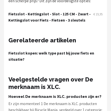
een scherpe prijs? Dit zijn de voordeligste opties:
Schwalbe
Fietsslot - Kettingslot - Slot - 125 CM - Zwart -
Voltano
€ 19,95
Kettingslot voor Fiets - Fietsen - 3 sleutels
Shimano
Cortina
Gerelateerde artikelen
Alle merken →
Fietsslot kopen: welk type past bij jouw fiets en
situatie?
Veelgestelde vragen over De
merknaam is XLC.
Hoeveel De merknaam is XLC. producten zijn er?
Er zijn momenteel 1 De merknaam is XLC. producten
beschikbaar bij Bicycle Mania, verdeeld over 1 categorie: