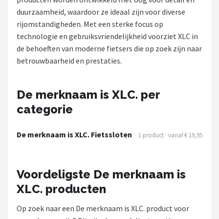
duurzaamheid, waardoor ze ideaal zijn voor diverse
Mountainbikes
rijomstandigheden. Met een sterke focus op
technologie en gebruiksvriendelijkheid voorziet XLC in
Shop
de behoeften van moderne fietsers die op zoek zijn naar
POPULAIRE MERKEN
betrouwbaarheid en prestaties.
Basil
De merknaam is XLC. per
Volare
categorie
ABUS
De merknaam is XLC. Fietssloten
1 product · vanaf € 19,95
AXA
Voordeligste De merknaam is
New Looxs
XLC. producten
BBB Cycling
Op zoek naar een De merknaam is XLC. product voor