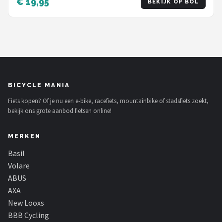
€ 19,95
BEKIJK OP BOL
BICYCLE MANIA
Fiets kopen? Of je nu een e-bike, racefiets, mountainbike of stadsfiets zoekt,
bekijk ons grote aanbod fietsen online!
MERKEN
Basil
Volare
ABUS
AXA
New Looxs
BBB Cycling