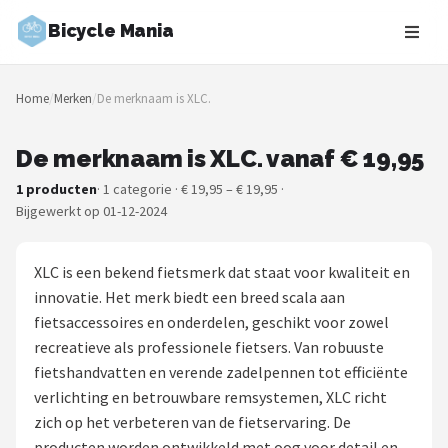
Bicycle Mania
Zoeken
Home
/
Merken
/
De merknaam is XLC.
NAVIGATIE
Shop
De merknaam is XLC. vanaf € 19,95
1 producten
· 1 categorie · € 19,95 – € 19,95 ·
Merken
Bijgewerkt op 01-12-2024
Blog
XLC is een bekend fietsmerk dat staat voor kwaliteit en
Fietsroutes
innovatie. Het merk biedt een breed scala aan
fietsaccessoires en onderdelen, geschikt voor zowel
Kinderfietsen
recreatieve als professionele fietsers. Van robuuste
fietshandvatten en verende zadelpennen tot efficiënte
Stadsfietsen
verlichting en betrouwbare remsystemen, XLC richt
zich op het verbeteren van de fietservaring. De
Elektrische fietsen
producten worden ontwikkeld met oog voor detail en