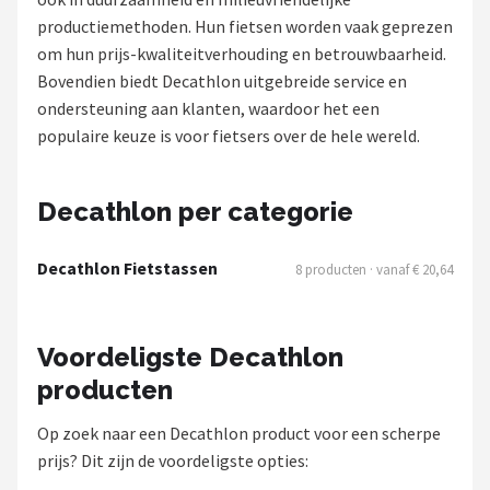
productiemethoden. Hun fietsen worden vaak geprezen
Mountainbikes
om hun prijs-kwaliteitverhouding en betrouwbaarheid.
Bovendien biedt Decathlon uitgebreide service en
Shop
ondersteuning aan klanten, waardoor het een
POPULAIRE MERKEN
populaire keuze is voor fietsers over de hele wereld.
Basil
Decathlon per categorie
Volare
Decathlon Fietstassen
8 producten · vanaf € 20,64
ABUS
AXA
Voordeligste Decathlon
producten
New Looxs
Op zoek naar een Decathlon product voor een scherpe
BBB Cycling
prijs? Dit zijn de voordeligste opties: