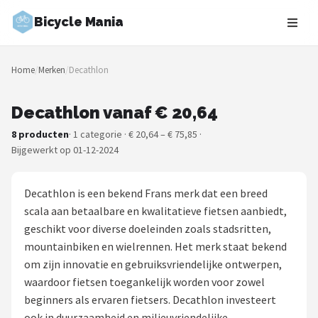
Bicycle Mania
Zoeken
Home
/
Merken
/
Decathlon
NAVIGATIE
Shop
Decathlon vanaf € 20,64
8 producten
· 1 categorie · € 20,64 – € 75,85 ·
Merken
Bijgewerkt op 01-12-2024
Blog
Decathlon is een bekend Frans merk dat een breed
Fietsroutes
scala aan betaalbare en kwalitatieve fietsen aanbiedt,
geschikt voor diverse doeleinden zoals stadsritten,
Kinderfietsen
mountainbiken en wielrennen. Het merk staat bekend
om zijn innovatie en gebruiksvriendelijke ontwerpen,
Stadsfietsen
waardoor fietsen toegankelijk worden voor zowel
beginners als ervaren fietsers. Decathlon investeert
Elektrische fietsen
ook in duurzaamheid en milieuvriendelijke