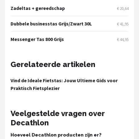
Schwalbe
Zadeltas + gereedschap
€ 20,64
Voltano
Dubbele businesstas Grijs/Zwart 30L
€ 41,95
Shimano
Messenger Tas 800 Grijs
€ 44,95
Cortina
Gerelateerde artikelen
Alle merken →
Vind de Ideale Fietstas: Jouw Ultieme Gids voor
Praktisch Fietsplezier
Veelgestelde vragen over
Decathlon
Hoeveel Decathlon producten zijn er?