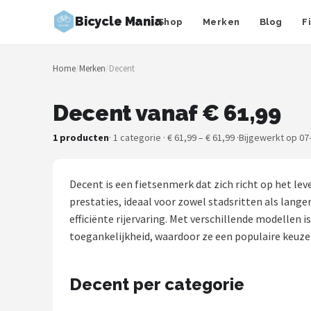
Bicycle Mania
Shop
Merken
Blog
F
Zoeken
Home
/
Merken
/
Decent
NAVIGATIE
Shop
Decent vanaf € 61,99
Merken
1 producten
· 1 categorie · € 61,99 – € 61,99 ·
Bijgewerkt op 07
Blog
Decent is een fietsenmerk dat zich richt op het le
Fietsroutes
prestaties, ideaal voor zowel stadsritten als lang
efficiënte rijervaring. Met verschillende modellen 
Kinderfietsen
toegankelijkheid, waardoor ze een populaire keuze 
Stadsfietsen
Decent per categorie
Elektrische fietsen