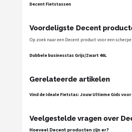
Decent Fietstassen
Mountainbikes
Shop
Voordeligste Decent product
POPULAIRE MERKEN
Op zoek naar een Decent product voor een scherpe pr
Basil
Dubbele businesstas Grijs/Zwart 46L
Volare
ABUS
Gerelateerde artikelen
AXA
Vind de Ideale Fietstas: Jouw Ultieme Gids voor 
New Looxs
Veelgestelde vragen over De
BBB Cycling
Hoeveel Decent producten zijn er?