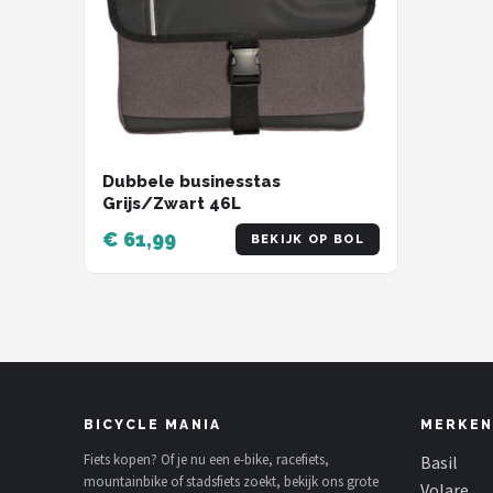
Dubbele businesstas
Grijs/Zwart 46L
€ 61,99
BEKIJK OP BOL
BICYCLE MANIA
MERKEN
Fiets kopen? Of je nu een e-bike, racefiets,
Basil
mountainbike of stadsfiets zoekt, bekijk ons grote
Volare