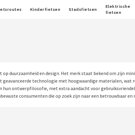
Elektrische
ietsroutes
Kinderfietsen
Stadsfietsen
fietsen
t op duurzaamheid en design. Het merk staat bekend om zijn minima
 geavanceerde technologie met hoogwaardige materialen, wat resu
 in hun ontwerpfilosofie, met extra aandacht voor gebruiksvriendel
ubewuste consumenten die op zoek zijn naar een betrouwbaar en m