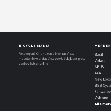
Mountainbikes
Shop
POPULAIRE MERKEN
Basil
BICYCLE MANIA
MERKEN
Volare
Fiets kopen? Of je nu een e-bike, racefiets,
Basil
mountainbike of stadsfiets zoekt, bekijk ons grote
Volare
aanbod fietsen online!
ABUS
ABUS
AXA
AXA
New Loox
BBB Cycl
New Looxs
Schwalbe
Voltano
BBB Cycling
Alle mer