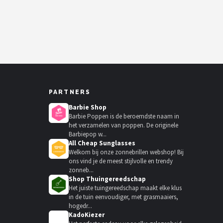
PARTNERS
Barbie Shop
Barbie Poppen is de beroemdste naam in
het verzamelen van poppen. De originele
Barbiepop w...
All Cheap Sunglasses
Welkom bij onze zonnebrillen webshop! Bij
ons vind je de meest stijlvolle en trendy
zonneb...
Shop Thuingereedschap
Het juiste tuingereedschap maakt elke klus
in de tuin eenvoudiger, met grasmaaiers,
hogedr...
KadoKiezer
🎁