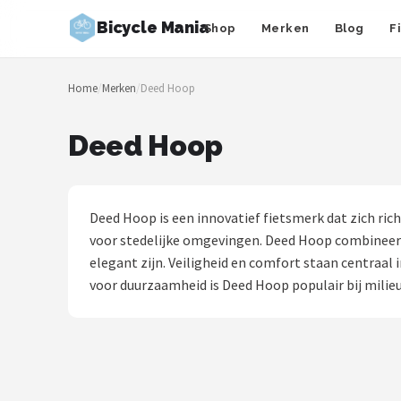
Bicycle Mania
Shop
Merken
Blog
F
Zoeken
Home
/
Merken
/
Deed Hoop
NAVIGATIE
Shop
Deed Hoop
Merken
Blog
Deed Hoop is een innovatief fietsmerk dat zich rich
voor stedelijke omgevingen. Deed Hoop combineert
Fietsroutes
elegant zijn. Veiligheid en comfort staan centraal
voor duurzaamheid is Deed Hoop populair bij milie
Kinderfietsen
Stadsfietsen
Elektrische fietsen