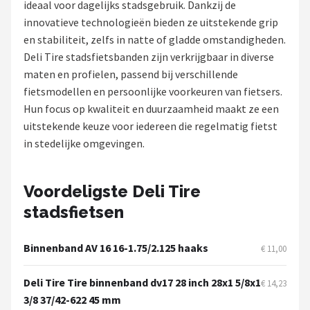
ideaal voor dagelijks stadsgebruik. Dankzij de
innovatieve technologieën bieden ze uitstekende grip
Mountainbikes
en stabiliteit, zelfs in natte of gladde omstandigheden.
Deli Tire stadsfietsbanden zijn verkrijgbaar in diverse
Shop
maten en profielen, passend bij verschillende
POPULAIRE MERKEN
fietsmodellen en persoonlijke voorkeuren van fietsers.
Hun focus op kwaliteit en duurzaamheid maakt ze een
Basil
uitstekende keuze voor iedereen die regelmatig fietst
in stedelijke omgevingen.
Volare
ABUS
Voordeligste Deli Tire
stadsfietsen
AXA
New Looxs
Binnenband AV 16 16-1.75/2.125 haaks
€ 11,00
BBB Cycling
Deli Tire Tire binnenband dv17 28 inch 28x1 5/8x1
€ 14,23
3/8 37/42-622 45 mm