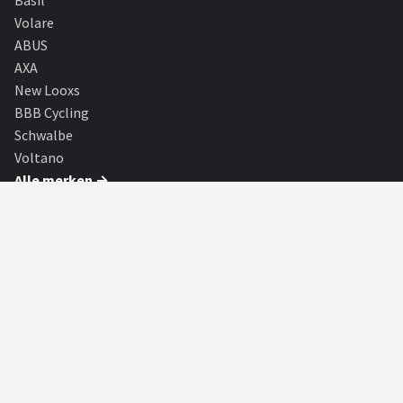
Volare
ABUS
AXA
New Looxs
BBB Cycling
Schwalbe
Voltano
Alle merken →
SHOP
Alle categorieën
Alle merken
Blog
Partners
Fietsroutes
PARTNERS