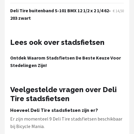
Schwalbe
Deli Tire buitenband S-101 BMX 12 1/2 x 2 1/4 62-
€ 14,50
Voltano
203 zwart
Shimano
Lees ook over stadsfietsen
Cortina
Ontdek Waarom Stadsfietsen De Beste Keuze Voor
Alle merken →
Stedelingen Zijn!
Veelgestelde vragen over Deli
Tire stadsfietsen
Hoeveel Deli Tire stadsfietsen zijn er?
Er zijn momenteel 9 Deli Tire stadsfietsen beschikbaar
bij Bicycle Mania.