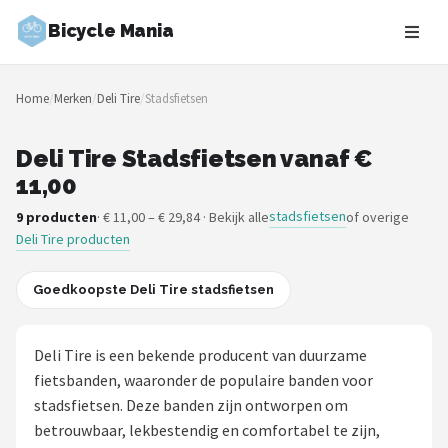
Bicycle Mania
Zoeken
Home
/
Merken
/
Deli Tire
/
Stadsfietsen
NAVIGATIE
Shop
Deli Tire Stadsfietsen vanaf €
11,00
Merken
stadsfietsen
9 producten
· € 11,00 – € 29,84 · Bekijk alle
of overige
Deli Tire producten
Blog
Fietsroutes
Goedkoopste Deli Tire stadsfietsen
Kinderfietsen
Deli Tire is een bekende producent van duurzame
fietsbanden, waaronder de populaire banden voor
Stadsfietsen
stadsfietsen. Deze banden zijn ontworpen om
betrouwbaar, lekbestendig en comfortabel te zijn,
Elektrische fietsen