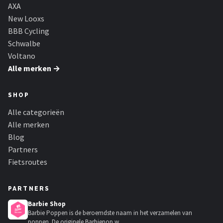
Schwalbe
AXA
New Looxs
Voltano
BBB Cycling
Schwalbe
Shimano
Voltano
Alle merken →
Cortina
SHOP
Alle merken →
Alle categorieën
Alle merken
Blog
Partners
Fietsroutes
PARTNERS
Barbie Shop
Barbie Poppen is de beroemdste naam in het verzamelen van
poppen. De originele Barbiepop w...