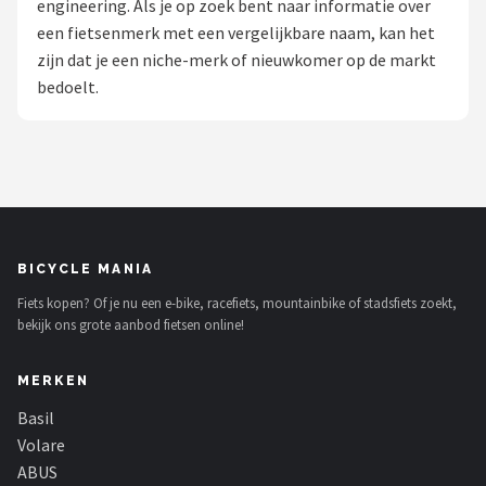
engineering. Als je op zoek bent naar informatie over
een fietsenmerk met een vergelijkbare naam, kan het
Mountainbikes
zijn dat je een niche-merk of nieuwkomer op de markt
bedoelt.
Shop
POPULAIRE MERKEN
Basil
Volare
BICYCLE MANIA
ABUS
Fiets kopen? Of je nu een e-bike, racefiets, mountainbike of stadsfiets zoekt,
bekijk ons grote aanbod fietsen online!
AXA
MERKEN
New Looxs
Basil
BBB Cycling
Volare
ABUS