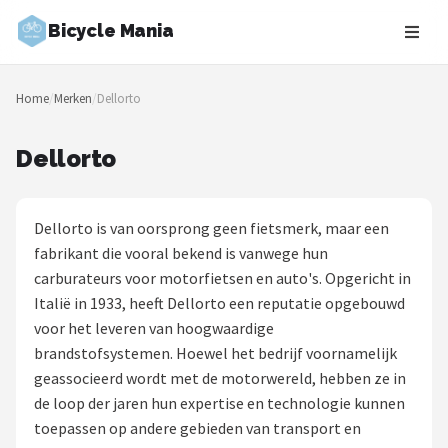
Bicycle Mania
Zoeken
Home
/
Merken
/
Dellorto
NAVIGATIE
Shop
Dellorto
Merken
Dellorto is van oorsprong geen fietsmerk, maar een
Blog
fabrikant die vooral bekend is vanwege hun
carburateurs voor motorfietsen en auto's. Opgericht in
Fietsroutes
Italië in 1933, heeft Dellorto een reputatie opgebouwd
voor het leveren van hoogwaardige
Kinderfietsen
brandstofsystemen. Hoewel het bedrijf voornamelijk
geassocieerd wordt met de motorwereld, hebben ze in
Stadsfietsen
de loop der jaren hun expertise en technologie kunnen
toepassen op andere gebieden van transport en
Elektrische fietsen