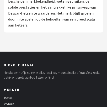
bescheiden merkbekendheid, weten gebruikers de
solide prestaties en het aantrekkelijke prijsniveau van
Mountainbikes
Despar-fietsen te waarderen. Het merk blijft groeien
door in te spelen op de behoeften van een breed scala
Shop
aan fietsers.
POPULAIRE MERKEN
Basil
Volare
ABUS
BICYCLE MANIA
Fiets kopen? Of je nu een e-bike, racefiets, mountainbike of stadsfiets zoekt,
AXA
bekijk ons grote aanbod fietsen online!
New Looxs
MERKEN
BBB Cycling
Basil
Volare