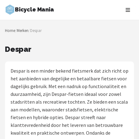
Bicycle Mania
Zoeken
Home
/
Merken
/
Despar
NAVIGATIE
Shop
Despar
Merken
Despar is een minder bekend fietsmerk dat zich richt op
Blog
het aanbieden van degelijke en betaalbare fietsen voor
dagelijks gebruik. Met een nadruk op functionaliteit en
Fietsroutes
duurzaamheid, zijn Despar-fietsen ideaal voor zowel
stadsritten als recreatieve tochten. Ze bieden een scala
Kinderfietsen
aan modellen, waaronder stadsfietsen, elektrische
fietsen en hybride opties. Despar streeft naar
Stadsfietsen
klanttevredenheid door het leveren van betrouwbare
kwaliteit en praktische ontwerpen. Ondanks de
Elektrische fietsen