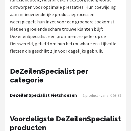
ontworpen voor optimale prestaties. Hun toewijding
Mountainbikes
aan milieuvriendelijke productieprocessen
weerspiegelt hun inzet voor een groenere toekomst.
Shop
Met een groeiende schare trouwe klanten blijft
POPULAIRE MERKEN
DeZeilenSpecialist een prominente speler op de
fietswereld, geliefd om hun betrouwbare en stijlvolle
Basil
fietsen die geschikt zijn voor dagelijks gebruik.
Volare
DeZeilenSpecialist per
ABUS
categorie
AXA
DeZeilenSpecialist Fietshoezen
1 product · vanaf € 59,99
New Looxs
Voordeligste DeZeilenSpecialist
BBB Cycling
producten