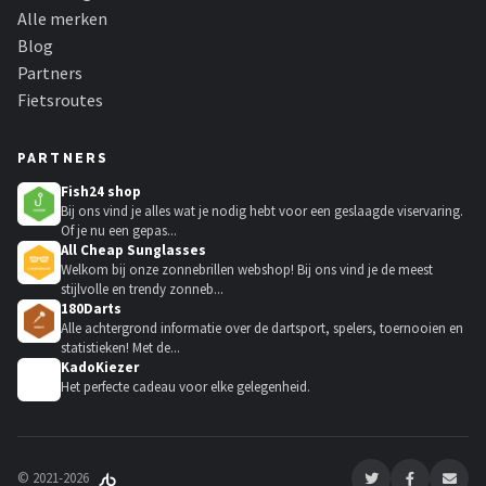
Alle merken
Blog
Partners
Fietsroutes
PARTNERS
Fish24 shop
Bij ons vind je alles wat je nodig hebt voor een geslaagde viservaring.
Of je nu een gepas...
All Cheap Sunglasses
Welkom bij onze zonnebrillen webshop! Bij ons vind je de meest
stijlvolle en trendy zonneb...
180Darts
Alle achtergrond informatie over de dartsport, spelers, toernooien en
statistieken! Met de...
KadoKiezer
🎁
Het perfecte cadeau voor elke gelegenheid.
© 2021-2026