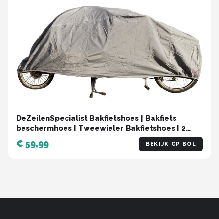
DeZeilenSpecialist Bakfietshoes | Bakfiets
beschermhoes | Tweewieler Bakfietshoes | 2
Wieler Bakfietshoes | Geschikt voor Babboe City
€ 59,99
BEKIJK OP BOL
Go | Grijs | Voorzien van slotgat