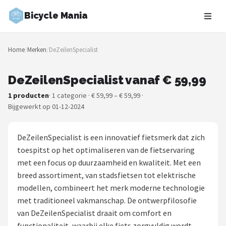
Bicycle Mania
Zoeken
Home
/
Merken
/
DeZeilenSpecialist
NAVIGATIE
Shop
DeZeilenSpecialist vanaf € 59,99
1 producten
· 1 categorie · € 59,99 – € 59,99 ·
Merken
Bijgewerkt op 01-12-2024
Blog
DeZeilenSpecialist is een innovatief fietsmerk dat zich
Fietsroutes
toespitst op het optimaliseren van de fietservaring
met een focus op duurzaamheid en kwaliteit. Met een
Kinderfietsen
breed assortiment, van stadsfietsen tot elektrische
modellen, combineert het merk moderne technologie
Stadsfietsen
met traditioneel vakmanschap. De ontwerpfilosofie
van DeZeilenSpecialist draait om comfort en
Elektrische fietsen
functionaliteit, waarbij elke fiets zorgvuldig wordt