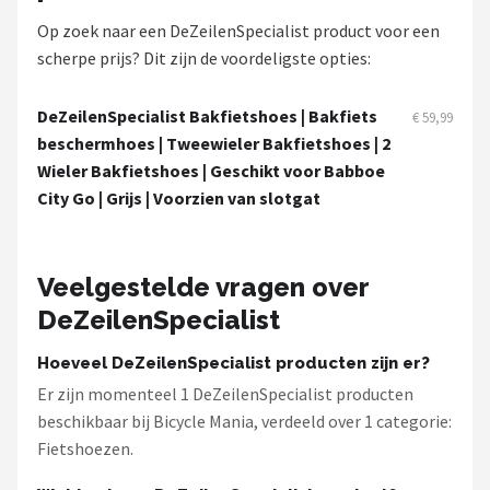
Schwalbe
Op zoek naar een DeZeilenSpecialist product voor een
scherpe prijs? Dit zijn de voordeligste opties:
Voltano
Shimano
DeZeilenSpecialist Bakfietshoes | Bakfiets
€ 59,99
beschermhoes | Tweewieler Bakfietshoes | 2
Cortina
Wieler Bakfietshoes | Geschikt voor Babboe
City Go | Grijs | Voorzien van slotgat
Alle merken →
Veelgestelde vragen over
DeZeilenSpecialist
Hoeveel DeZeilenSpecialist producten zijn er?
Er zijn momenteel 1 DeZeilenSpecialist producten
beschikbaar bij Bicycle Mania, verdeeld over 1 categorie:
Fietshoezen.