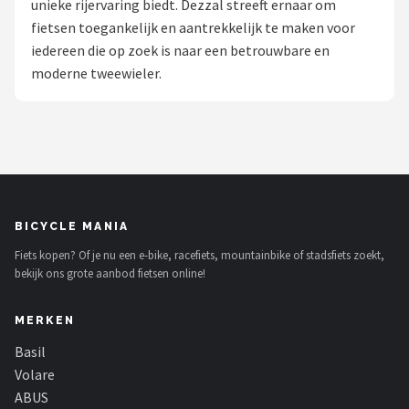
unieke rijervaring biedt. Dezzal streeft ernaar om
fietsen toegankelijk en aantrekkelijk te maken voor
Mountainbikes
iedereen die op zoek is naar een betrouwbare en
moderne tweewieler.
Shop
POPULAIRE MERKEN
Basil
Volare
BICYCLE MANIA
ABUS
Fiets kopen? Of je nu een e-bike, racefiets, mountainbike of stadsfiets zoekt,
bekijk ons grote aanbod fietsen online!
AXA
MERKEN
New Looxs
Basil
BBB Cycling
Volare
ABUS