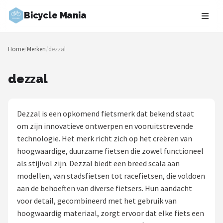
Bicycle Mania
Zoeken
Home
/
Merken
/
dezzal
NAVIGATIE
Shop
dezzal
Merken
Dezzal is een opkomend fietsmerk dat bekend staat
Blog
om zijn innovatieve ontwerpen en vooruitstrevende
technologie. Het merk richt zich op het creëren van
Fietsroutes
hoogwaardige, duurzame fietsen die zowel functioneel
als stijlvol zijn. Dezzal biedt een breed scala aan
Kinderfietsen
modellen, van stadsfietsen tot racefietsen, die voldoen
aan de behoeften van diverse fietsers. Hun aandacht
Stadsfietsen
voor detail, gecombineerd met het gebruik van
hoogwaardig materiaal, zorgt ervoor dat elke fiets een
Elektrische fietsen