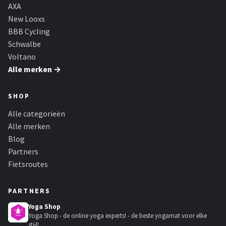
Schwalbe
AXA
New Looxs
Voltano
BBB Cycling
Schwalbe
Shimano
Voltano
Alle merken →
Cortina
SHOP
Alle merken →
Alle categorieën
Alle merken
Blog
Partners
Fietsroutes
PARTNERS
Yoga Shop
Yoga Shop - de online yoga experts! - de beste yogamat voor elke
stijl!