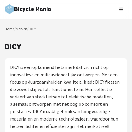
Bicycle Mania
Zoeken
Home
/
Merken
/
DICY
NAVIGATIE
Shop
DICY
Merken
DICY is een opkomend fietsmerk dat zich richt op
Blog
innovatieve en milieuvriendelijke ontwerpen. Met een
focus op duurzaamheid en kwaliteit, biedt DICY fietsen
Fietsroutes
die zowel stijlvol als functioneel zijn. Hun collectie
varieert van stadsfietsen tot elektrische modellen,
Kinderfietsen
allemaal ontworpen met het oog op comfort en
prestaties. DICY maakt gebruik van hoogwaardige
Stadsfietsen
materialen en moderne technologieën, waardoor hun
fietsen lichter en efficiënter zijn. Het merk streeft
Elektrische fietsen