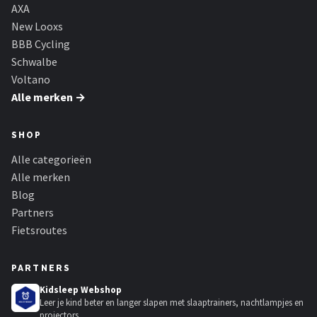
Schwalbe
AXA
New Looxs
Voltano
BBB Cycling
Schwalbe
Shimano
Voltano
Alle merken →
Cortina
SHOP
Alle merken →
Alle categorieën
Alle merken
Blog
Partners
Fietsroutes
PARTNERS
Kidsleep Webshop
Leer je kind beter en langer slapen met slaaptrainers, nachtlampjes en
projectors.