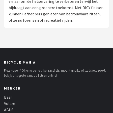
ernaar om de fietservaring te verbeteren terwijl het
bijdraagt aan een groenere toekomst. Met DICY fietsen
Mountainbikes
kunnen liefhebbers genieten van betrouwbare ritten,
of ze nu forenzen of recreatief rijden.
Shop
POPULAIRE MERKEN
Basil
Volare
BICYCLE MANIA
ABUS
Fiets kopen? Of je nu een e-bike, racefiets, mountainbike of stadsfiets zoekt,
bekijk ons grote aanbod fietsen online!
AXA
MERKEN
New Looxs
Basil
BBB Cycling
Volare
ABUS