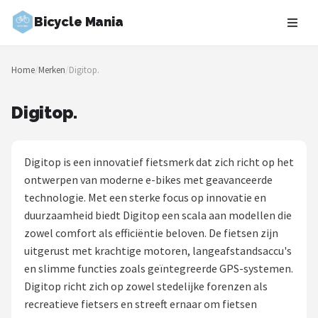
Bicycle Mania
Zoeken
Home
/
Merken
/
Digitop.
NAVIGATIE
Shop
Digitop.
Merken
Digitop is een innovatief fietsmerk dat zich richt op het
Blog
ontwerpen van moderne e-bikes met geavanceerde
technologie. Met een sterke focus op innovatie en
Fietsroutes
duurzaamheid biedt Digitop een scala aan modellen die
zowel comfort als efficiëntie beloven. De fietsen zijn
Kinderfietsen
uitgerust met krachtige motoren, langeafstandsaccu's
en slimme functies zoals geïntegreerde GPS-systemen.
Stadsfietsen
Digitop richt zich op zowel stedelijke forenzen als
recreatieve fietsers en streeft ernaar om fietsen
Elektrische fietsen