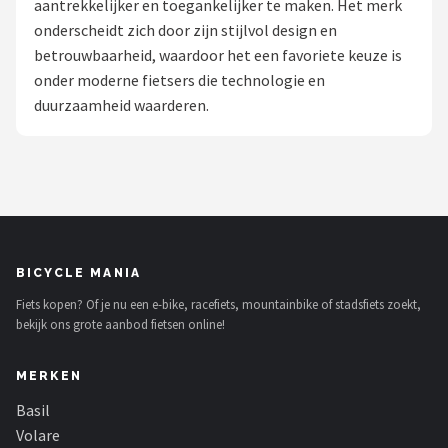
aantrekkelijker en toegankelijker te maken. Het merk
onderscheidt zich door zijn stijlvol design en
Mountainbikes
betrouwbaarheid, waardoor het een favoriete keuze is
onder moderne fietsers die technologie en
Shop
duurzaamheid waarderen.
POPULAIRE MERKEN
Basil
Volare
ABUS
BICYCLE MANIA
Fiets kopen? Of je nu een e-bike, racefiets, mountainbike of stadsfiets zoekt,
AXA
bekijk ons grote aanbod fietsen online!
New Looxs
MERKEN
BBB Cycling
Basil
Volare