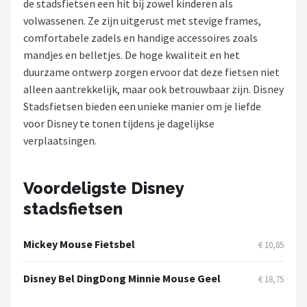
de stadsfietsen een hit bij zowel kinderen als
volwassenen. Ze zijn uitgerust met stevige frames,
Mountainbikes
comfortabele zadels en handige accessoires zoals
mandjes en belletjes. De hoge kwaliteit en het
Shop
duurzame ontwerp zorgen ervoor dat deze fietsen niet
POPULAIRE MERKEN
alleen aantrekkelijk, maar ook betrouwbaar zijn. Disney
Stadsfietsen bieden een unieke manier om je liefde
Basil
voor Disney te tonen tijdens je dagelijkse
verplaatsingen.
Volare
ABUS
Voordeligste Disney
stadsfietsen
AXA
Mickey Mouse Fietsbel
New Looxs
€ 10,85
Disney Bel DingDong Minnie Mouse Geel
BBB Cycling
€ 18,75