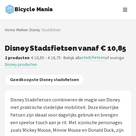
Bicycle Mania
Zoeken
Home
/
Merken
/
Disney
/
Stadsfietsen
NAVIGATIE
Shop
Disney Stadsfietsen vanaf € 10,85
stadsfietsen
2 producten
· € 10,85 – € 18,75 · Bekijk alle
of overige
Merken
Disney producten
Blog
Goedkoopste Disney stadsfietsen
Fietsroutes
Disney Stadsfietsen combineren de magie van Disney
Kinderfietsen
met praktische stedelijke mobiliteit. Deze kleurrijke
fietsen zijn ideaal voor dagelijks gebruik en brengen
Stadsfietsen
een speelse touch aan je rit. Met iconische personages
zoals Mickey Mouse, Minnie Mouse en Donald Duck, zijn
Elektrische fietsen