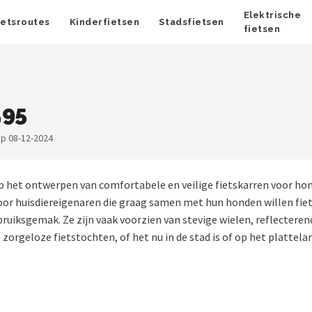
Elektrische
ietsroutes
Kinderfietsen
Stadsfietsen
fietsen
,95
op 08-12-2024
op het ontwerpen van comfortabele en veilige fietskarren voor ho
voor huisdiereigenaren die graag samen met hun honden willen fie
uiksgemak. Ze zijn vaak voorzien van stevige wielen, reflecteren
orgeloze fietstochten, of het nu in de stad is of op het plattela