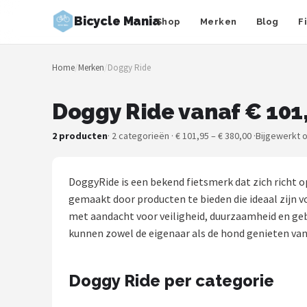
Bicycle Mania
Shop
Merken
Blog
F
Zoeken
Home
/
Merken
/
Doggy Ride
NAVIGATIE
Shop
Doggy Ride vanaf € 101
Merken
2 producten
· 2 categorieën · € 101,95 – € 380,00 ·
Bijgewerkt 
Blog
DoggyRide is een bekend fietsmerk dat zich richt 
Fietsroutes
gemaakt door producten te bieden die ideaal zijn 
met aandacht voor veiligheid, duurzaamheid en gebr
Kinderfietsen
kunnen zowel de eigenaar als de hond genieten van z
Stadsfietsen
Doggy Ride per categorie
Elektrische fietsen