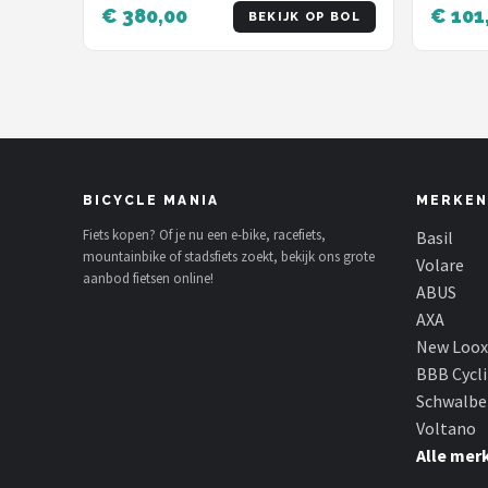
€ 380,00
€ 101
BEKIJK OP BOL
BICYCLE MANIA
MERKEN
Fiets kopen? Of je nu een e-bike, racefiets,
Basil
mountainbike of stadsfiets zoekt, bekijk ons grote
Volare
aanbod fietsen online!
ABUS
AXA
New Loox
BBB Cycl
Schwalbe
Voltano
Alle mer