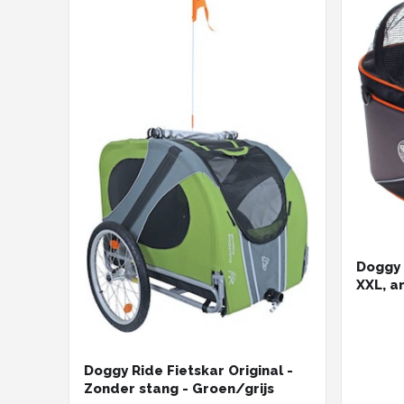
Doggy 
XXL, a
x 33,0
Doggy Ride Fietskar Original -
Zonder stang - Groen/grijs