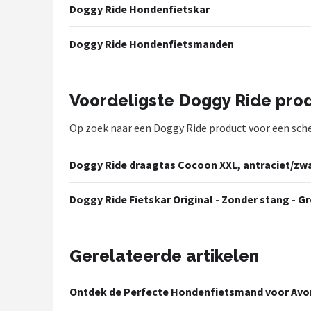
Doggy Ride Hondenfietskar
Mountainbikes
Doggy Ride Hondenfietsmanden
Shop
POPULAIRE MERKEN
Voordeligste Doggy Ride pro
Basil
Op zoek naar een Doggy Ride product voor een scherp
Volare
Doggy Ride draagtas Cocoon XXL, antraciet/zwart
ABUS
Doggy Ride Fietskar Original - Zonder stang - Gr
AXA
New Looxs
Gerelateerde artikelen
BBB Cycling
Ontdek de Perfecte Hondenfietsmand voor Avon