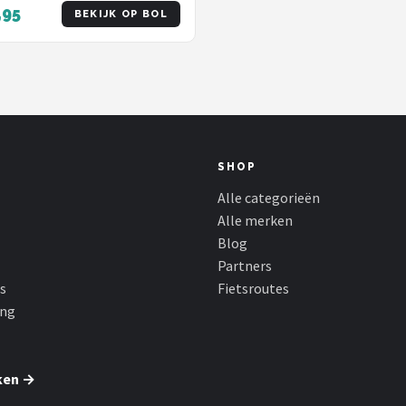
,95
BEKIJK OP BOL
SHOP
Alle categorieën
Alle merken
Blog
Partners
s
Fietsroutes
ing
ken →