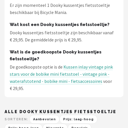
Schwalbe
Er zijn momenteel 1 Dooky kussentjes fietsstoeltje
beschikbaar bij Bicycle Mania.
Voltano
Wat kost een Dooky kussentjes fietsstoeltje?
Shimano
Dooky kussentjes fietsstoeltje zijn beschikbaar vanaf
€ 29,95. De gemiddelde prijs is € 29,95.
Cortina
Wat is de goedkoopste Dooky kussentjes
Alle merken →
fietsstoeltje?
De goedkoopste optie is de
Kussen inlay vintage pink
stars voor de bobike mini fietsstoel - vintage pink -
waterafstotend - bobike mini - fietsaccessoires
voor
€ 29,95.
ALLE DOOKY KUSSENTJES FIETSSTOELTJE
SORTEREN:
Aanbevolen
Prijs: laag-hoog