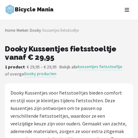
Bicycle Mania
Zoeken
Home
/
Merken
/
Dooky
/
Kussentjes fietsstoeltje
NAVIGATIE
Shop
Dooky Kussentjes fietsstoeltje
vanaf € 29,95
Merken
kussentjes fietsstoeltje
1 product
· € 29,95 – € 29,95 · Bekijk alle
Dooky producten
of overige
Blog
Fietsroutes
Dooky Kussentjes voor fietsstoeltjes bieden comfort
en stijl voor je kleintjes tijdens fietstochten. Deze
Kinderfietsen
kussentjes zijn ontworpen om te passen op
verschillende fietsstoeltjes, waardoor ze een
Stadsfietsen
veelzijdige keuze zijn voor ouders. Gemaakt van zachte,
ademende materialen, zorgen ze voor extra zitgemak
Elektrische fietsen