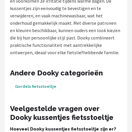
en voorkomen ze irritatie tijdens warme dagen. De
kussentjes zijn eenvoudig te bevestigen en te
Mountainbikes
verwijderen, en vaak machinewasbaar, wat het
onderhoud gemakkelijk maakt. Met diverse patronen
Shop
en kleuren beschikbaar, kunnen ouders een look kiezen
POPULAIRE MERKEN
die bij hun persoonlijke stijl past. Dooky combineert
praktische functionaliteit met aantrekkelijke
Basil
ontwerpen, ideaal voor elke fietsliefhebbende familie.
Volare
Andere Dooky categorieën
ABUS
Gordels fietsstoeltje
AXA
New Looxs
Veelgestelde vragen over
Dooky kussentjes fietsstoeltje
BBB Cycling
Hoeveel Dooky kussentjes fietsstoeltje zijn er?