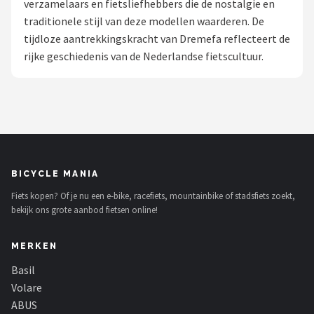
verzamelaars en fietsliefhebbers die de nostalgie en
traditionele stijl van deze modellen waarderen. De
Mountainbikes
tijdloze aantrekkingskracht van Dremefa reflecteert de
rijke geschiedenis van de Nederlandse fietscultuur.
Shop
POPULAIRE MERKEN
Basil
Volare
BICYCLE MANIA
ABUS
Fiets kopen? Of je nu een e-bike, racefiets, mountainbike of stadsfiets zoekt,
bekijk ons grote aanbod fietsen online!
AXA
MERKEN
New Looxs
Basil
BBB Cycling
Volare
ABUS