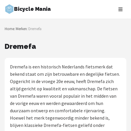
Bicycle Mania
Zoeken
Home
/
Merken
/
Dremefa
NAVIGATIE
Shop
Dremefa
Merken
Dremefa is een historisch Nederlands fietsmerk dat
Blog
bekend staat om zijn betrouwbare en degelijke fietsen.
Opgericht in de vroege 20e eeuw, heeft Dremefa zich
Fietsroutes
altijd gericht op kwaliteit en vakmanschap. De fietsen
van Dremefa waren vooral populair in het midden van
Kinderfietsen
de vorige eeuw en werden gewaardeerd om hun
duurzaam ontwerp en comfortabele rijervaring.
Stadsfietsen
Hoewel het merk tegenwoordig minder bekend is,
blijven klassieke Dremefa-fietsen geliefd onder
Elektrische fietsen