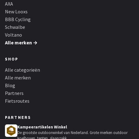
Schwalbe
AXA
New Looxs
Voltano
BBB Cycling
Schwalbe
Shimano
Voltano
Alle merken →
Cortina
SHOP
Alle merken →
Alle categorieën
Alle merken
Blog
Partners
Fietsroutes
PARTNERS
Kampeerartikelen Winkel
De grootste outdoorwinkel van Nederland. Grote merken outdoor
koelboxen, tenten, slaapzakk...