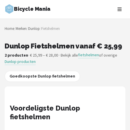
Bicycle Mania
Zoeken
Home
/
Merken
/
Dunlop
/
Fietshelmen
NAVIGATIE
Shop
Dunlop Fietshelmen vanaf € 25,99
fietshelmen
2 producten
· € 25,99 – € 28,00 · Bekijk alle
of overige
Merken
Dunlop producten
Blog
Goedkoopste Dunlop fietshelmen
Fietsroutes
Kinderfietsen
Voordeligste Dunlop
Stadsfietsen
fietshelmen
Elektrische fietsen