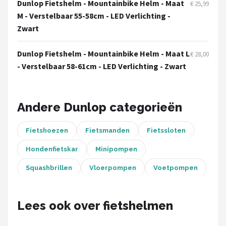
Dunlop Fietshelm - Mountainbike Helm - Maat
€ 25,99
M - Verstelbaar 55-58cm - LED Verlichting -
Mountainbikes
Zwart
Shop
Dunlop Fietshelm - Mountainbike Helm - Maat L
€ 28,00
POPULAIRE MERKEN
- Verstelbaar 58-61cm - LED Verlichting - Zwart
Basil
Andere Dunlop categorieën
Volare
ABUS
Fietshoezen
Fietsmanden
Fietssloten
Hondenfietskar
Minipompen
AXA
Squashbrillen
Vloerpompen
Voetpompen
New Looxs
Lees ook over fietshelmen
BBB Cycling