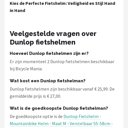
Schwalbe
Kies de Perfecte Fietshelm: Veiligheid en Stijl Hand
in Hand
Voltano
Shimano
Veelgestelde vragen over
Dunlop fietshelmen
Cortina
Hoeveel Dunlop fietshelmen zijn er?
Alle merken →
Er zijn momenteel 2 Dunlop fietshelmen beschikbaar
bij Bicycle Mania.
Wat kost een Dunlop fietshelman?
Dunlop fietshelmen zijn beschikbaar vanaf € 25,99. De
gemiddelde prijs is € 27,00.
Wat is de goedkoopste Dunlop fietshelman?
De goedkoopste optie is de
Dunlop Fietshelm -
Mountainbike Helm - Maat M - Verstelbaar 55-58cm -