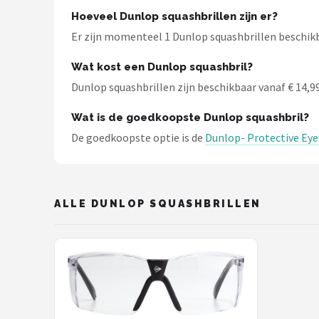
Hoeveel Dunlop squashbrillen zijn er?
Mountainbikes
Er zijn momenteel 1 Dunlop squashbrillen beschikba
Shop
Wat kost een Dunlop squashbril?
Dunlop squashbrillen zijn beschikbaar vanaf € 14,99.
POPULAIRE MERKEN
Basil
Wat is de goedkoopste Dunlop squashbril?
De goedkoopste optie is de
Dunlop- Protective Eye
Volare
ABUS
ALLE DUNLOP SQUASHBRILLEN
AXA
New Looxs
BBB Cycling