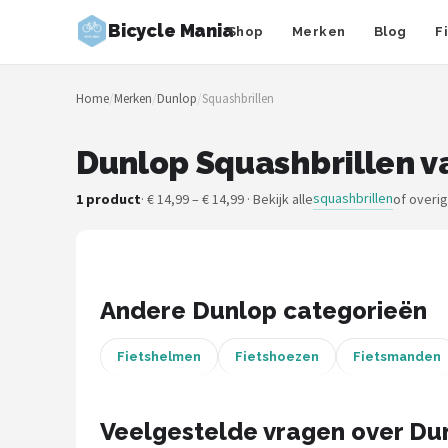
Bicycle Mania
Shop
Merken
Blog
F
Zoeken
Home
/
Merken
/
Dunlop
/
Squashbrillen
NAVIGATIE
Shop
Dunlop Squashbrillen v
Merken
squashbrillen
1 product
· € 14,99 – € 14,99 · Bekijk alle
of overi
Blog
Fietsroutes
Andere Dunlop categorieën
Kinderfietsen
Fietshelmen
Fietshoezen
Fietsmanden
Stadsfietsen
Veelgestelde vragen over Dun
Elektrische fietsen