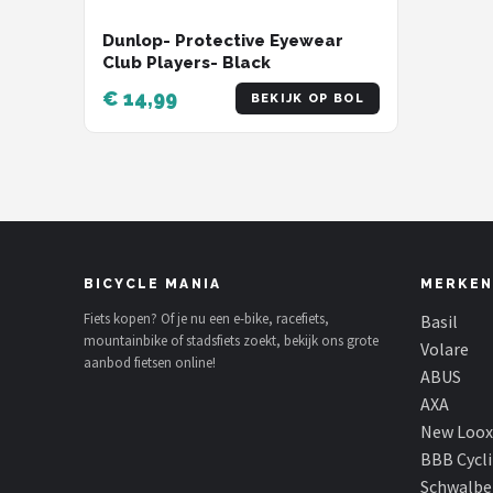
Schwalbe
Dunlop- Protective Eyewear
Voltano
Club Players- Black
€ 14,99
BEKIJK OP BOL
Shimano
Cortina
Alle merken →
BICYCLE MANIA
MERKEN
Fiets kopen? Of je nu een e-bike, racefiets,
Basil
mountainbike of stadsfiets zoekt, bekijk ons grote
Volare
aanbod fietsen online!
ABUS
AXA
New Loox
BBB Cycl
Schwalbe