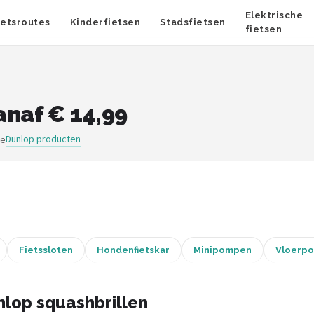
Elektrische
ietsroutes
Kinderfietsen
Stadsfietsen
fietsen
anaf € 14,99
Dunlop producten
ge
Fietssloten
Hondenfietskar
Minipompen
Vloerp
lop squashbrillen