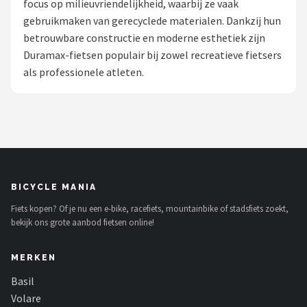
focus op milieuvriendelijkheid, waarbij ze vaak
gebruikmaken van gerecyclede materialen. Dankzij hun
Mountainbikes
betrouwbare constructie en moderne esthetiek zijn
Duramax-fietsen populair bij zowel recreatieve fietsers
Shop
als professionele atleten.
POPULAIRE MERKEN
Basil
Volare
ABUS
BICYCLE MANIA
Fiets kopen? Of je nu een e-bike, racefiets, mountainbike of stadsfiets zoekt,
AXA
bekijk ons grote aanbod fietsen online!
New Looxs
MERKEN
BBB Cycling
Basil
Volare