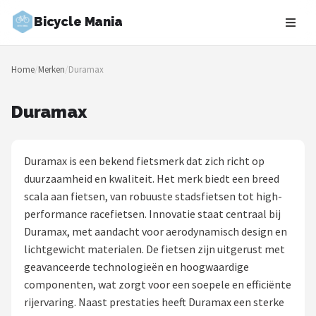
Bicycle Mania
Zoeken
Home
/
Merken
/
Duramax
NAVIGATIE
Shop
Duramax
Merken
Duramax is een bekend fietsmerk dat zich richt op
Blog
duurzaamheid en kwaliteit. Het merk biedt een breed
scala aan fietsen, van robuuste stadsfietsen tot high-
Fietsroutes
performance racefietsen. Innovatie staat centraal bij
Duramax, met aandacht voor aerodynamisch design en
Kinderfietsen
lichtgewicht materialen. De fietsen zijn uitgerust met
geavanceerde technologieën en hoogwaardige
Stadsfietsen
componenten, wat zorgt voor een soepele en efficiënte
rijervaring. Naast prestaties heeft Duramax een sterke
Elektrische fietsen