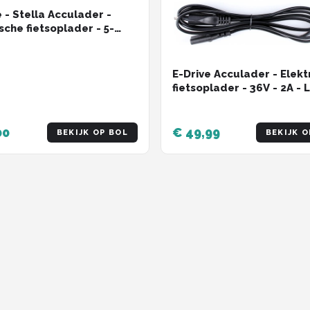
e - Stella Acculader -
sche fietsoplader - 5-
E-Drive Acculader - Elekt
fietsoplader - 36V - 2A - L
Tulp Stekker
00
€ 49,99
BEKIJK OP BOL
BEKIJK O