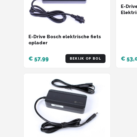
E-Driv
Elektri
polig
E-Drive Bosch elektrische fiets
oplader
€ 57,99
€ 53,
BEKIJK OP BOL