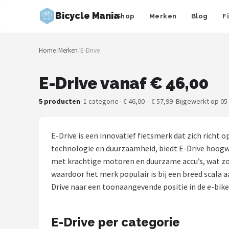
Bicycle Mania
Shop
Merken
Blog
F
Zoeken
Home
/
Merken
/
E-Drive
NAVIGATIE
Shop
E-Drive vanaf € 46,00
Merken
5 producten
· 1 categorie · € 46,00 – € 57,99 ·
Bijgewerkt op 05
Blog
E-Drive is een innovatief fietsmerk dat zich richt 
Fietsroutes
technologie en duurzaamheid, biedt E-Drive hoogwaar
met krachtige motoren en duurzame accu’s, wat zor
Kinderfietsen
waardoor het merk populair is bij een breed scala a
Drive naar een toonaangevende positie in de e-bik
Stadsfietsen
E-Drive per categorie
Elektrische fietsen