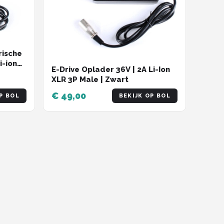
rische
i-ion
E-Drive Oplader 36V | 2A Li-Ion
XLR 3P Male | Zwart
€ 49,00
P BOL
BEKIJK OP BOL