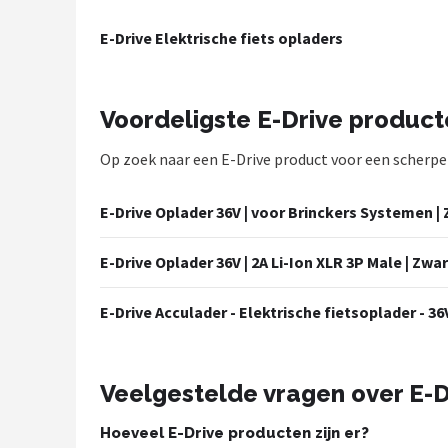
Mountainbikes
E-Drive Elektrische fiets opladers
Shop
Voordeligste E-Drive produc
POPULAIRE MERKEN
Op zoek naar een E-Drive product voor een scherpe p
Basil
Volare
E-Drive Oplader 36V | voor Brinckers Systemen |
ABUS
E-Drive Oplader 36V | 2A Li-Ion XLR 3P Male | Zwa
AXA
E-Drive Acculader - Elektrische fietsoplader - 36V
New Looxs
Veelgestelde vragen over E-D
BBB Cycling
Hoeveel E-Drive producten zijn er?