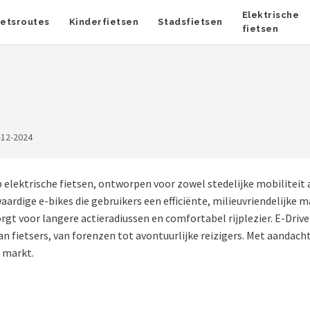
Elektrische
ietsroutes
Kinderfietsen
Stadsfietsen
fietsen
-12-2024
op elektrische fietsen, ontworpen voor zowel stedelijke mobiliteit 
dige e-bikes die gebruikers een efficiënte, milieuvriendelijke man
gt voor langere actieradiussen en comfortabel rijplezier. E-Driv
an fietsers, van forenzen tot avontuurlijke reizigers. Met aandach
e markt.