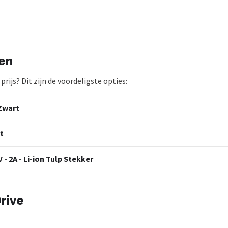
ten
rijs? Dit zijn de voordeligste opties:
 Zwart
rt
 - 2A - Li-ion Tulp Stekker
rive