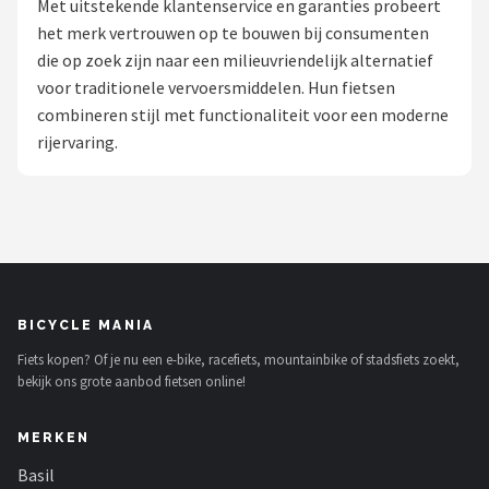
Met uitstekende klantenservice en garanties probeert
het merk vertrouwen op te bouwen bij consumenten
Mountainbikes
die op zoek zijn naar een milieuvriendelijk alternatief
voor traditionele vervoersmiddelen. Hun fietsen
Shop
combineren stijl met functionaliteit voor een moderne
POPULAIRE MERKEN
rijervaring.
Basil
Volare
ABUS
BICYCLE MANIA
AXA
Fiets kopen? Of je nu een e-bike, racefiets, mountainbike of stadsfiets zoekt,
bekijk ons grote aanbod fietsen online!
New Looxs
MERKEN
BBB Cycling
Basil