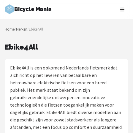
Bicycle Mania
Zoeken
Home
/
Merken
/
Ebike4All
NAVIGATIE
Shop
Ebike4All
Merken
Ebike4All is een opkomend Nederlands fietsmerk dat
Blog
zich richt op het leveren van betaalbare en
betrouwbare elektrische fietsen voor een breed
Fietsroutes
publiek. Het merk staat bekend om zijn
gebruiksvriendelijke ontwerpen en innovatieve
Kinderfietsen
technologieën die fietsen toegankelijk maken voor
dagelijks gebruik. Ebike4All biedt diverse modellen aan
Stadsfietsen
die geschikt zijn voor zowel stadsverkeer als langere
afstanden, met een focus op comfort en duurzaamheid.
Elektrische fietsen