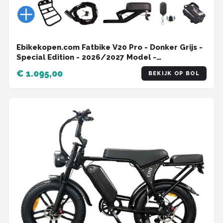
Ebikekopen.com Fatbike V20 Pro - Donker Grijs -
Special Edition - 2026/2027 Model -
Hydraulische remmen - Incl. Slot -
€ 1.095,00
BEKIJK OP BOL
Telefoonhouder - Alarmsysteem - Voorrekje -
Voetensteuntje - Straatlegaal - Ebike - Fatbike -
Elektrische Fiets - Qmwheel