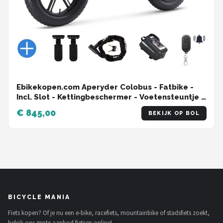
Ebikekopen.com Aperyder Colobus - Fatbike -
Incl. Slot - Kettingbeschermer - Voetensteuntje -
Straatlegaal - Ebike - Elektrische Fiets - Met
€ 845,00
BEKIJK OP BOL
Accessoires
BICYCLE MANIA
Fiets kopen? Of je nu een e-bike, racefiets, mountainbike of stadsfiets zoekt,
bekijk ons grote aanbod fietsen online!