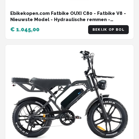
Ebikekopen.com Fatbike OUXI C80 - Fatbike V8 -
Nieuwste Model - Hydraulische remmen -
2025/2026 Model - Incl. Slot - Telefoonhouder -
€ 1.045,00
BEKIJK OP BOL
Alarmsysteem - NFC-chip - Voetensteuntje - Met
Accessoires - Straatlegaal - Ebike - Elektrische
Fiets - OUXI