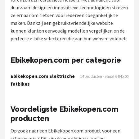
duurzaam design en innovatieve technologieën streven
Mountainbikes
ze ernaar om fietsen voor iedereen toegankelijk te
maken. Dankzij een gebruiksvriendelijke website
Shop
kunnen klanten eenvoudig modellen vergelijken en de
POPULAIRE MERKEN
perfecte e-bike selecteren die aan hun wensen voldoet.
Basil
Ebikekopen.com per categorie
Volare
Ebikekopen.com Elektrische
14 producten · vanaf € 845,00
ABUS
fatbikes
AXA
Voordeligste Ebikekopen.com
New Looxs
producten
BBB Cycling
Op zoek naar een Ebikekopen.com product voor een
scherpe prijs? Dit zijn de voordeligste opties: