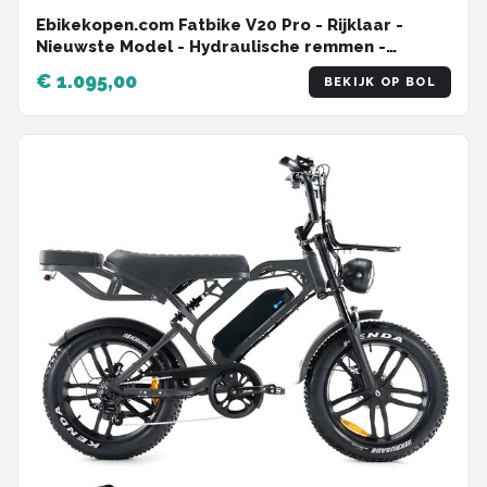
Ebikekopen.com Fatbike V20 Pro - Rijklaar -
Nieuwste Model - Hydraulische remmen -
2026/2027 Model - Incl. Slot - NFC-chip -
€ 1.095,00
BEKIJK OP BOL
Telefoonhouder - Alarmsysteem - Voorrekje -
Voetensteuntje - Met Accessoires - Ebike -
Elektrische Fiets - QMwheel