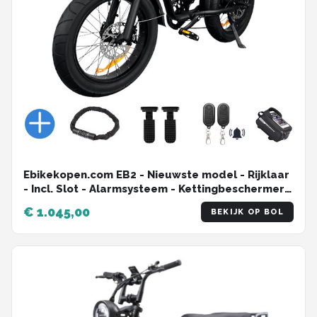
Ebikekopen.com EB2 - Nieuwste model - Rijklaar
- Incl. Slot - Alarmsysteem - Kettingbeschermer -
Voetensteuntje - Straatlegaal - Ebike -
€ 1.045,00
BEKIJK OP BOL
Elektrische Fiets - Met Accessoires