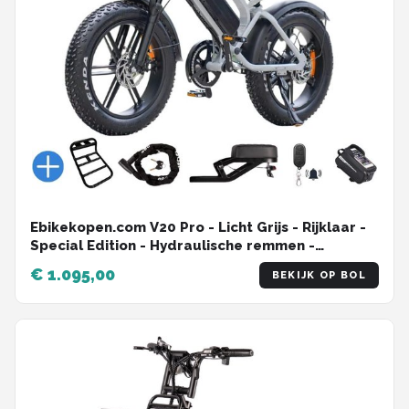
Ebikekopen.com V20 Pro - Licht Grijs - Rijklaar -
Special Edition - Hydraulische remmen -
2026/2027 Model - Incl. Slot - Telefoonhouder -
€ 1.095,00
BEKIJK OP BOL
Alarmsysteem - Voorrekje - Voetensteuntje - Met
Accessoires - Ebike - Elektrische Fiets - QMwheel