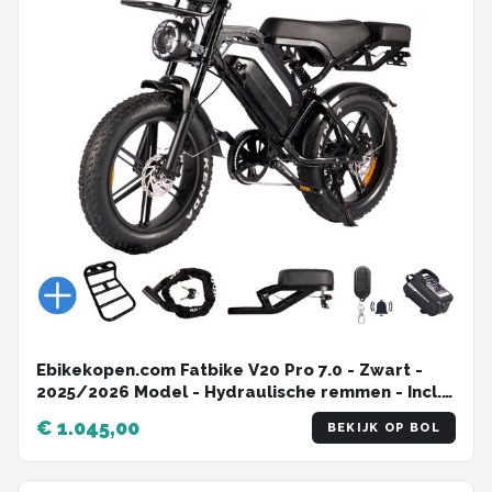
Ebikekopen.com Fatbike V20 Pro 7.0 - Zwart -
2025/2026 Model - Hydraulische remmen - Incl.
Slot - Telefoonhouder - Alarmsysteem -
€ 1.045,00
BEKIJK OP BOL
Voorrekje - Voetensteuntje - Straatlegaal -
Ebike - Fatbike - Elektrische Fiets - Qmwheel