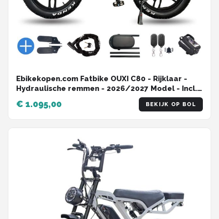
Ebikekopen.com Fatbike OUXI C80 - Rijklaar -
Hydraulische remmen - 2026/2027 Model - Incl.
Slot - Telefoonhouder - Alarmsysteem - NFC-
€ 1.095,00
BEKIJK OP BOL
chip - Voetensteuntje - Met Accessoires -
Straatlegaal - Ebike - Elektrische Fiets - OUXI