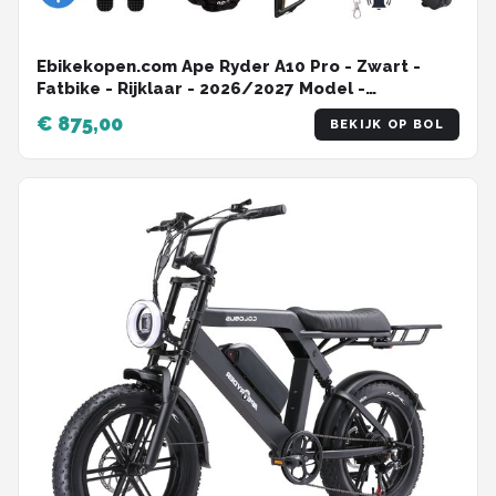
Ebikekopen.com Ape Ryder A10 Pro - Zwart -
Fatbike - Rijklaar - 2026/2027 Model -
Hydraulische remmen - Incl. Slot -
€ 875,00
BEKIJK OP BOL
Kettingbeschermer - Voetensteuntje -
Straatlegaal - Ebike - Elektrische Fiets - Met
Accessoires