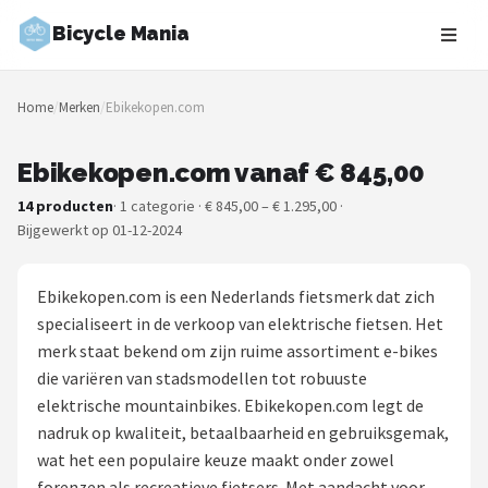
Bicycle Mania
Zoeken
Home
/
Merken
/
Ebikekopen.com
NAVIGATIE
Shop
Ebikekopen.com vanaf € 845,00
14 producten
· 1 categorie · € 845,00 – € 1.295,00 ·
Merken
Bijgewerkt op 01-12-2024
Blog
Ebikekopen.com is een Nederlands fietsmerk dat zich
Fietsroutes
specialiseert in de verkoop van elektrische fietsen. Het
merk staat bekend om zijn ruime assortiment e-bikes
Kinderfietsen
die variëren van stadsmodellen tot robuuste
elektrische mountainbikes. Ebikekopen.com legt de
Stadsfietsen
nadruk op kwaliteit, betaalbaarheid en gebruiksgemak,
wat het een populaire keuze maakt onder zowel
Elektrische fietsen
forenzen als recreatieve fietsers. Met aandacht voor