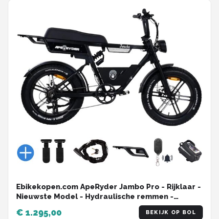
Ebikekopen.com ApeRyder Jambo Pro - Rijklaar -
Nieuwste Model - Hydraulische remmen -
2025/2026 Model - Incl. Slot - Telefoonhouder -
€ 1.295,00
BEKIJK OP BOL
Alarmsysteem - Voorrekje - Voetensteuntje - Met