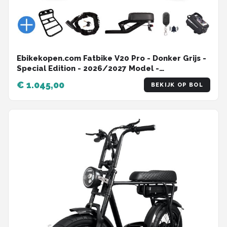
Ebikekopen.com Fatbike V20 Pro - Donker Grijs -
Special Edition - 2026/2027 Model -
Hydraulische remmen - Incl. Slot -
€ 1.045,00
BEKIJK OP BOL
Telefoonhouder - Alarmsysteem - Voorrekje -
Voetensteuntje - Straatlegaal - Ebike - Fatbike -
Elektrische Fiets - Qmwheel