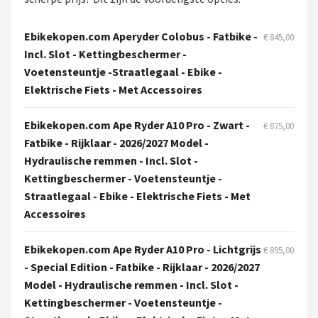
Schwalbe
Ebikekopen.com Aperyder Colobus - Fatbike -
€ 845,00
Voltano
Incl. Slot - Kettingbeschermer -
Voetensteuntje -Straatlegaal - Ebike -
Shimano
Elektrische Fiets - Met Accessoires
Cortina
Ebikekopen.com Ape Ryder A10 Pro - Zwart -
€ 875,00
Fatbike - Rijklaar - 2026/2027 Model -
Alle merken →
Hydraulische remmen - Incl. Slot -
Kettingbeschermer - Voetensteuntje -
Straatlegaal - Ebike - Elektrische Fiets - Met
Accessoires
Ebikekopen.com Ape Ryder A10 Pro - Lichtgrijs
€ 895,00
- Special Edition - Fatbike - Rijklaar - 2026/2027
Model - Hydraulische remmen - Incl. Slot -
Kettingbeschermer - Voetensteuntje -