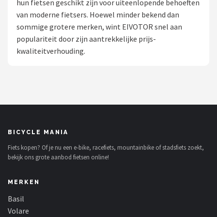
hun fietsen geschikt zijn voor uiteenlopende behoeften
van moderne fietsers. Hoewel minder bekend dan
Mountainbikes
sommige grotere merken, wint EIVOTOR snel aan
populariteit door zijn aantrekkelijke prijs-
Shop
kwaliteitverhouding.
POPULAIRE MERKEN
Basil
Volare
ABUS
BICYCLE MANIA
Fiets kopen? Of je nu een e-bike, racefiets, mountainbike of stadsfiets zoekt,
AXA
bekijk ons grote aanbod fietsen online!
New Looxs
MERKEN
BBB Cycling
Basil
Volare