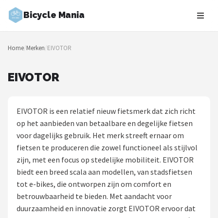
Bicycle Mania
Zoeken
Home
/
Merken
/
EIVOTOR
NAVIGATIE
Shop
EIVOTOR
Merken
EIVOTOR is een relatief nieuw fietsmerk dat zich richt
Blog
op het aanbieden van betaalbare en degelijke fietsen
voor dagelijks gebruik. Het merk streeft ernaar om
Fietsroutes
fietsen te produceren die zowel functioneel als stijlvol
zijn, met een focus op stedelijke mobiliteit. EIVOTOR
Kinderfietsen
biedt een breed scala aan modellen, van stadsfietsen
tot e-bikes, die ontworpen zijn om comfort en
Stadsfietsen
betrouwbaarheid te bieden. Met aandacht voor
duurzaamheid en innovatie zorgt EIVOTOR ervoor dat
Elektrische fietsen