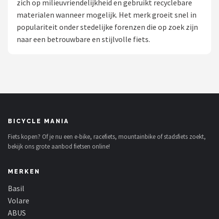
zich op milieuvriendelijkheid en gebruikt recyclebare
materialen wanneer mogelijk. Het merk groeit snel in
Mountainbikes
populariteit onder stedelijke forenzen die op zoek zijn
naar een betrouwbare en stijlvolle fiets.
Shop
POPULAIRE MERKEN
Basil
Volare
BICYCLE MANIA
ABUS
Fiets kopen? Of je nu een e-bike, racefiets, mountainbike of stadsfiets zoekt,
bekijk ons grote aanbod fietsen online!
AXA
MERKEN
New Looxs
Basil
BBB Cycling
Volare
ABUS