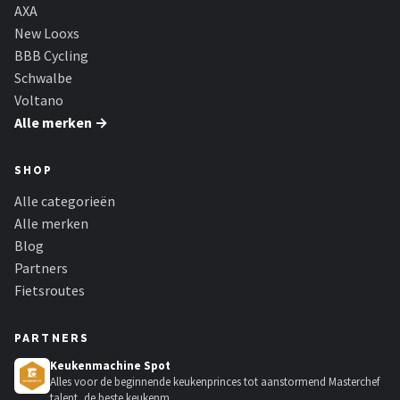
Schwalbe
AXA
New Looxs
Voltano
BBB Cycling
Schwalbe
Shimano
Voltano
Alle merken →
Cortina
SHOP
Alle merken →
Alle categorieën
Alle merken
Blog
Partners
Fietsroutes
PARTNERS
Keukenmachine Spot
Alles voor de beginnende keukenprinces tot aanstormend Masterchef
talent, de beste keukenm...