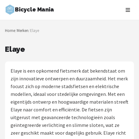
Bicycle Mania
Zoeken
Home
/
Merken
/
Elaye
NAVIGATIE
Shop
Elaye
Merken
Elaye is een opkomend fietsmerk dat bekendstaat om
Blog
zijn innovatieve ontwerpen en duurzaamheid. Het merk
focust zich op moderne stadsfietsen en elektrische
Fietsroutes
modellen, ideaal voor stedelijke omgevingen. Met een
eigentijds ontwerp en hoogwaardige materialen streeft
Kinderfietsen
Elaye naar comfort en efficiëntie. De fietsen zijn
uitgerust met geavanceerde technologieën zoals
Stadsfietsen
geïntegreerde verlichting en slimme sloten, wat ze
zeer geschikt maakt voor dagelijks gebruik. Elaye richt
Elektrische fietsen