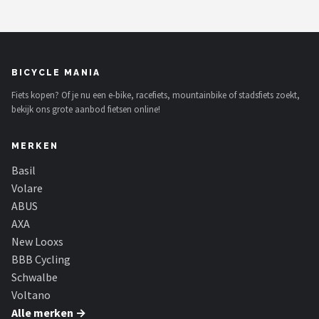
Schwalbe
Voltano
BICYCLE MANIA
Shimano
Fiets kopen? Of je nu een e-bike, racefiets, mountainbike of stadsfiets zoekt,
Cortina
bekijk ons grote aanbod fietsen online!
Alle merken →
MERKEN
Basil
Volare
ABUS
AXA
New Looxs
BBB Cycling
Schwalbe
Voltano
Alle merken →