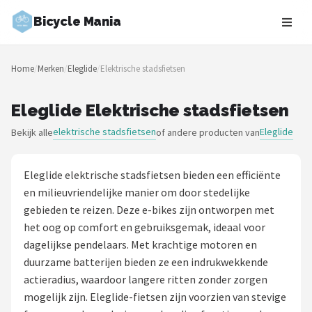
Bicycle Mania
Zoeken
Home
/
Merken
/
Eleglide
/
Elektrische stadsfietsen
NAVIGATIE
Shop
Eleglide Elektrische stadsfietsen
elektrische stadsfietsen
Eleglide
Bekijk alle
of andere producten van
Merken
Blog
Eleglide elektrische stadsfietsen bieden een efficiënte
en milieuvriendelijke manier om door stedelijke
Fietsroutes
gebieden te reizen. Deze e-bikes zijn ontworpen met
het oog op comfort en gebruiksgemak, ideaal voor
Kinderfietsen
dagelijkse pendelaars. Met krachtige motoren en
duurzame batterijen bieden ze een indrukwekkende
Stadsfietsen
actieradius, waardoor langere ritten zonder zorgen
mogelijk zijn. Eleglide-fietsen zijn voorzien van stevige
Elektrische fietsen