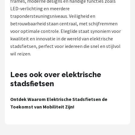
frames, moderne designs en handige functies zoals
LED-verlichting en meerdere
Mountainbikes
trapondersteuningsniveaus. Veiligheid en
betrouwbaarheid staan centraal, met schijfremmen
Shop
voor optimale controle. Eleglide staat synoniem voor
POPULAIRE MERKEN
kwaliteit en innovatie in de wereld van elektrische
stadsfietsen, perfect voor iedereen die snel en stijlvol
Basil
wil reizen.
Volare
Lees ook over elektrische
ABUS
stadsfietsen
AXA
Ontdek Waarom Elektrische Stadsfietsen de
Toekomst van Mobiliteit Zijn!
New Looxs
BBB Cycling