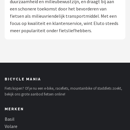
duurzaamheid en milieubewustzijn, en draagt bij aan
een schonere toekomst door het bevorderen van
Mountainbikes
fietsen als milieuvriendelijk transportmiddel. Met een
focus op kwaliteit en klantenservice, wint Eluto steeds
Shop
meer populariteit onder fietsliefhebbers.
POPULAIRE MERKEN
Basil
Volare
ABUS
BICYCLE MANIA
Fiets kopen? Of je nu een e-bike, racefiets, mountainbike of stadsfiets zoekt,
AXA
bekijk ons grote aanbod fietsen online!
New Looxs
MERKEN
BBB Cycling
Basil
Volare