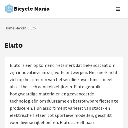
Bicycle Mania
Zoeken
Home
/
Merken
/
Eluto
NAVIGATIE
Shop
Eluto
Merken
Eluto is een opkomend fietsmerk dat bekendstaat om
Blog
zijn innovatieve en stijlvolle ontwerpen. Het merk richt
zich op het creëren van fietsen die zowel functioneel
Fietsroutes
als esthetisch aantrekkelijk zijn. Eluto gebruikt
hoogwaardige materialen en geavanceerde
Kinderfietsen
technologieën om duurzame en betrouwbare fietsen te
produceren. Hun assortiment varieert van stads- en
Stadsfietsen
elektrische fietsen tot sportieve modellen, geschikt
voor diverse rijbehoeften. Eluto streeft naar
Elektrische fietsen