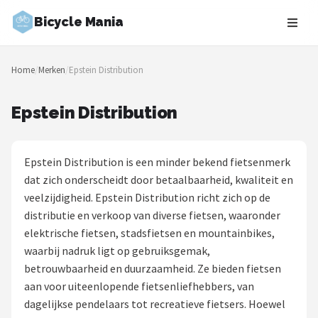
Bicycle Mania
Zoeken
Home
/
Merken
/
Epstein Distribution
NAVIGATIE
Shop
Epstein Distribution
Merken
Epstein Distribution is een minder bekend fietsenmerk
Blog
dat zich onderscheidt door betaalbaarheid, kwaliteit en
veelzijdigheid. Epstein Distribution richt zich op de
Fietsroutes
distributie en verkoop van diverse fietsen, waaronder
elektrische fietsen, stadsfietsen en mountainbikes,
Kinderfietsen
waarbij nadruk ligt op gebruiksgemak,
betrouwbaarheid en duurzaamheid. Ze bieden fietsen
Stadsfietsen
aan voor uiteenlopende fietsenliefhebbers, van
dagelijkse pendelaars tot recreatieve fietsers. Hoewel
Elektrische fietsen