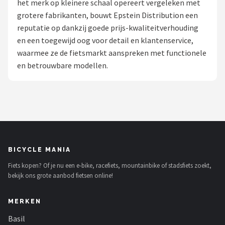
het merk op kleinere schaal opereert vergeleken met
grotere fabrikanten, bouwt Epstein Distribution een
Mountainbikes
reputatie op dankzij goede prijs-kwaliteitverhouding
en een toegewijd oog voor detail en klantenservice,
Shop
waarmee ze de fietsmarkt aanspreken met functionele
POPULAIRE MERKEN
en betrouwbare modellen.
Basil
Volare
ABUS
BICYCLE MANIA
AXA
Fiets kopen? Of je nu een e-bike, racefiets, mountainbike of stadsfiets zoekt,
bekijk ons grote aanbod fietsen online!
New Looxs
MERKEN
BBB Cycling
Basil