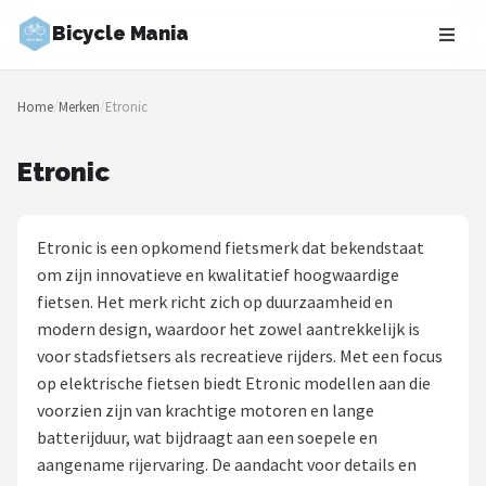
Bicycle Mania
Zoeken
Home
/
Merken
/
Etronic
NAVIGATIE
Shop
Etronic
Merken
Etronic is een opkomend fietsmerk dat bekendstaat
Blog
om zijn innovatieve en kwalitatief hoogwaardige
fietsen. Het merk richt zich op duurzaamheid en
Fietsroutes
modern design, waardoor het zowel aantrekkelijk is
voor stadsfietsers als recreatieve rijders. Met een focus
Kinderfietsen
op elektrische fietsen biedt Etronic modellen aan die
voorzien zijn van krachtige motoren en lange
Stadsfietsen
batterijduur, wat bijdraagt aan een soepele en
aangename rijervaring. De aandacht voor details en
Elektrische fietsen