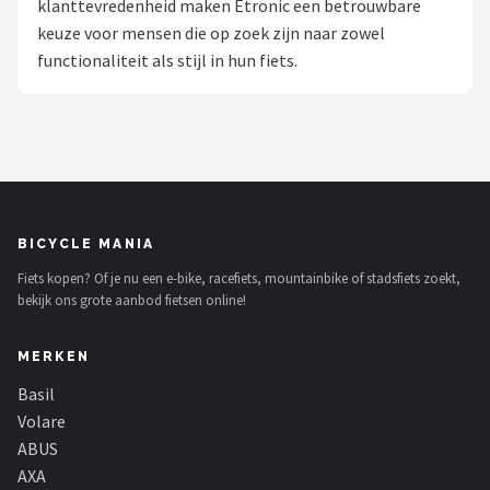
klanttevredenheid maken Etronic een betrouwbare
keuze voor mensen die op zoek zijn naar zowel
Mountainbikes
functionaliteit als stijl in hun fiets.
Shop
POPULAIRE MERKEN
Basil
Volare
BICYCLE MANIA
Fiets kopen? Of je nu een e-bike, racefiets, mountainbike of stadsfiets zoekt,
ABUS
bekijk ons grote aanbod fietsen online!
AXA
MERKEN
New Looxs
Basil
Volare
BBB Cycling
ABUS
AXA