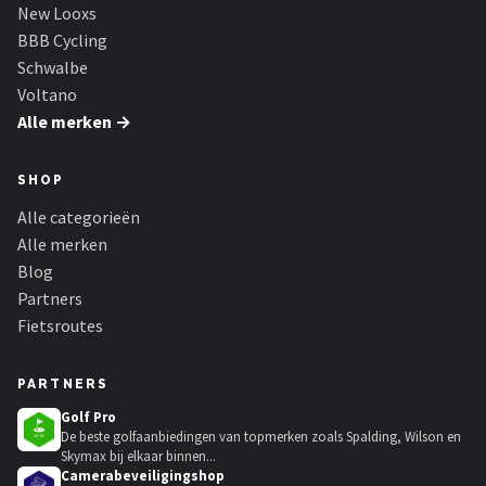
Schwalbe
New Looxs
BBB Cycling
Voltano
Schwalbe
Voltano
Shimano
Alle merken →
Cortina
SHOP
Alle categorieën
Alle merken →
Alle merken
Blog
Partners
Fietsroutes
PARTNERS
Golf Pro
De beste golfaanbiedingen van topmerken zoals Spalding, Wilson en
Skymax bij elkaar binnen...
Camerabeveiligingshop