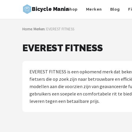
Bicycle Mania
Shop
Merken
Blog
F
Zoeken
Home
/
Merken
/
EVEREST FITNESS
NAVIGATIE
Shop
EVEREST FITNESS
Merken
Blog
EVEREST FITNESS is een opkomend merk dat bekendst
fietsers die op zoek zijn naar betrouwbare en eff
Fietsroutes
modellen aan die voorzien zijn van geavanceerde f
gebruikers een soepele en comfortabele rit te bied
Kinderfietsen
leveren tegen een betaalbare prijs.
Stadsfietsen
Elektrische fietsen