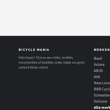
Mountainbikes
Shop
POPULAIRE MERKEN
Basil
BICYCLE MANIA
MERKEN
Volare
Fiets kopen? Of je nu een e-bike, racefiets,
Basil
mountainbike of stadsfiets zoekt, bekijk ons grote
ABUS
Volare
aanbod fietsen online!
ABUS
AXA
AXA
New Loox
New Looxs
BBB Cycl
Schwalbe
BBB Cycling
Voltano
Alle mer