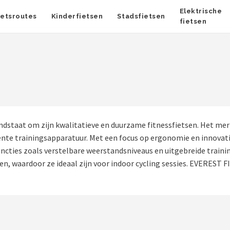
Elektrische
ietsroutes
Kinderfietsen
Stadsfietsen
fietsen
aat om zijn kwalitatieve en duurzame fitnessfietsen. Het merk r
iciënte trainingsapparatuur. Met een focus op ergonomie en innov
uncties zoals verstelbare weerstandsniveaus en uitgebreide trai
en, waardoor ze ideaal zijn voor indoor cycling sessies. EVEREST F