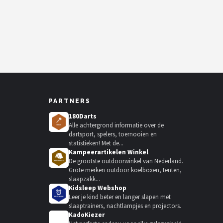
PARTNERS
180Darts
Alle achtergrond informatie over de
dartsport, spelers, toernooien en
statistieken! Met de...
Kampeerartikelen Winkel
De grootste outdoorwinkel van Nederland.
Grote merken outdoor koelboxen, tenten,
slaapzakk...
Kidsleep Webshop
Leer je kind beter en langer slapen met
slaaptrainers, nachtlampjes en projectors.
KadoKiezer
🎁