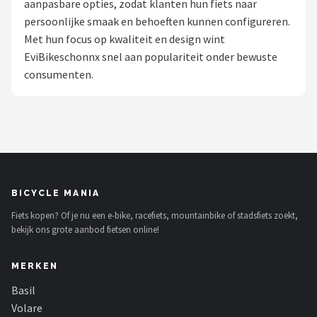
aanpasbare opties, zodat klanten hun fiets naar
persoonlijke smaak en behoeften kunnen configureren.
Mountainbikes
Met hun focus op kwaliteit en design wint
EviBikeschonnx snel aan populariteit onder bewuste
Shop
consumenten.
POPULAIRE MERKEN
Basil
Volare
ABUS
BICYCLE MANIA
Fiets kopen? Of je nu een e-bike, racefiets, mountainbike of stadsfiets zoekt,
AXA
bekijk ons grote aanbod fietsen online!
New Looxs
MERKEN
BBB Cycling
Basil
Volare