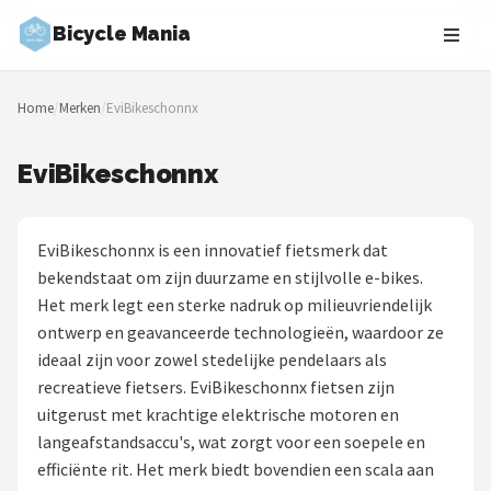
Bicycle Mania
Zoeken
Home
/
Merken
/
EviBikeschonnx
NAVIGATIE
Shop
EviBikeschonnx
Merken
EviBikeschonnx is een innovatief fietsmerk dat
Blog
bekendstaat om zijn duurzame en stijlvolle e-bikes.
Het merk legt een sterke nadruk op milieuvriendelijk
Fietsroutes
ontwerp en geavanceerde technologieën, waardoor ze
ideaal zijn voor zowel stedelijke pendelaars als
Kinderfietsen
recreatieve fietsers. EviBikeschonnx fietsen zijn
uitgerust met krachtige elektrische motoren en
Stadsfietsen
langeafstandsaccu's, wat zorgt voor een soepele en
efficiënte rit. Het merk biedt bovendien een scala aan
Elektrische fietsen