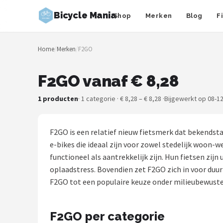
Bicycle Mania
Shop
Merken
Blog
F
Zoeken
Home
/
Merken
/
F2GO
NAVIGATIE
Shop
F2GO vanaf € 8,28
Merken
1 producten
· 1 categorie · € 8,28 – € 8,28 ·
Bijgewerkt op 08-1
Blog
F2GO is een relatief nieuw fietsmerk dat bekendsta
Fietsroutes
e-bikes die ideaal zijn voor zowel stedelijk woon-
functioneel als aantrekkelijk zijn. Hun fietsen zi
Kinderfietsen
oplaadstress. Bovendien zet F2GO zich in voor duu
F2GO tot een populaire keuze onder milieubewuste 
Stadsfietsen
F2GO per categorie
Elektrische fietsen