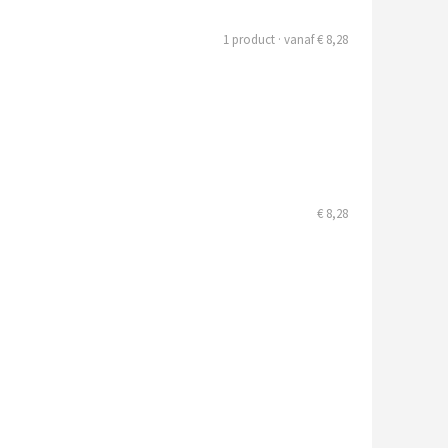
1 product · vanaf € 8,28
€ 8,28