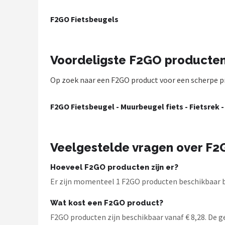
Mountainbikes
F2GO Fietsbeugels
Shop
Voordeligste F2GO producte
POPULAIRE MERKEN
Op zoek naar een F2GO product voor een scherpe prij
Basil
Volare
F2GO Fietsbeugel - Muurbeugel fiets - Fietsrek
ABUS
Veelgestelde vragen over F
AXA
Hoeveel F2GO producten zijn er?
New Looxs
Er zijn momenteel 1 F2GO producten beschikbaar bij
Wat kost een F2GO product?
BBB Cycling
F2GO producten zijn beschikbaar vanaf € 8,28. De gem