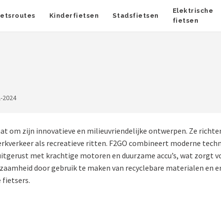
Elektrische
ietsroutes
Kinderfietsen
Stadsfietsen
fietsen
2-2024
at om zijn innovatieve en milieuvriendelijke ontwerpen. Ze richt
werkverkeer als recreatieve ritten. F2GO combineert moderne tech
jn uitgerust met krachtige motoren en duurzame accu’s, wat zorgt 
rzaamheid door gebruik te maken van recyclebare materialen en e
fietsers.