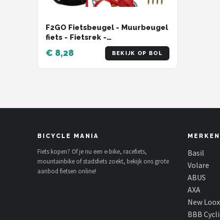
F2GO Fietsbeugel - Muurbeugel
fiets - Fietsrek -
Ophangsysteem
€ 8,28
BEKIJK OP BOL
BICYCLE MANIA
MERKEN
Fiets kopen? Of je nu een e-bike, racefiets,
Basil
mountainbike of stadsfiets zoekt, bekijk ons grote
Volare
aanbod fietsen online!
ABUS
AXA
New Loox
BBB Cycl