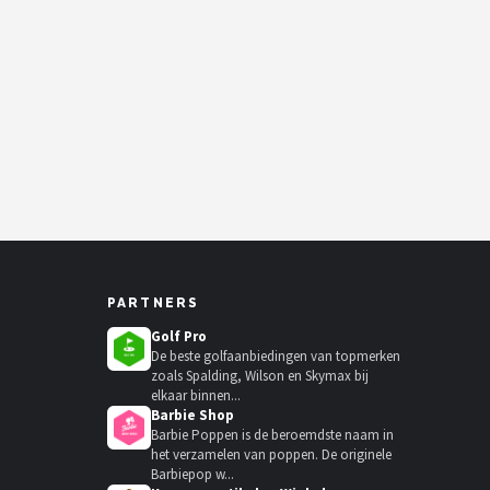
PARTNERS
Golf Pro
De beste golfaanbiedingen van topmerken
zoals Spalding, Wilson en Skymax bij
elkaar binnen...
Barbie Shop
Barbie Poppen is de beroemdste naam in
het verzamelen van poppen. De originele
Barbiepop w...