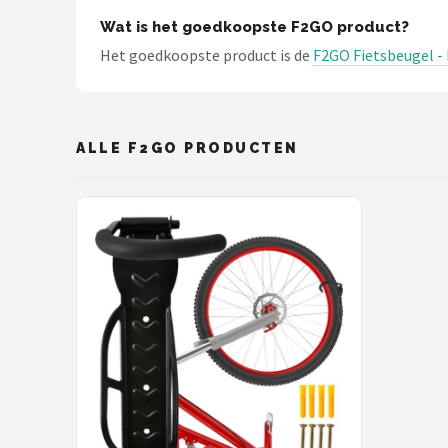
Schwalbe
Wat is het goedkoopste F2GO product?
Het goedkoopste product is de
F2GO Fietsbeugel -
Voltano
Shimano
ALLE F2GO PRODUCTEN
Cortina
Alle merken →