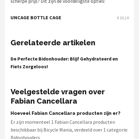
scherpe prijs? Dit zijn de voordeligste opties:
Schwalbe
UNCAGE BOTTLE CAGE
Voltano
€ 10,14
Shimano
Gerelateerde artikelen
Cortina
De Perfecte Bidonhouder: Blijf Gehydrateerd en
Alle merken →
Fiets Zorgeloos!
Veelgestelde vragen over
Fabian Cancellara
Hoeveel Fabian Cancellara producten zijn er?
Er zijn momenteel 1 Fabian Cancellara producten
beschikbaar bij Bicycle Mania, verdeeld over 1 categorie:
Bidonhouders.