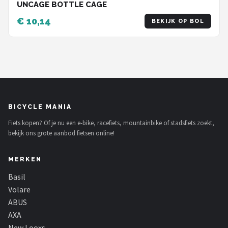
UNCAGE BOTTLE CAGE
€ 10,14
BEKIJK OP BOL
BICYCLE MANIA
Fiets kopen? Of je nu een e-bike, racefiets, mountainbike of stadsfiets zoekt,
bekijk ons grote aanbod fietsen online!
MERKEN
Basil
Volare
ABUS
AXA
New Looxs