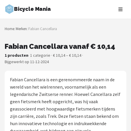
Bicycle Mania
Zoeken
Home
/
Merken
/
Fabian Cancellara
NAVIGATIE
Shop
Fabian Cancellara vanaf € 10,14
1 producten
· 1 categorie · € 10,14 – € 10,14 ·
Merken
Bijgewerkt op 11-12-2024
Blog
Fabian Cancellara is een gerenommeerde naam in de
Fietsroutes
wereld van het wielrennen, voornamelijk als een
legendarische Zwitserse renner. Hoewel Cancellara zelf
Kinderfietsen
geen fietsmerk heeft opgericht, was hij vaak
geassocieerd met hoogwaardige fietsmerken tijdens
Stadsfietsen
zijn carrière, zoals Trek. Deze fietsen staan bekend om
hun innovatieve technologie en indrukwekkende
Elektrische fietsen
duurzaamheid, wat bijdroeg aan zijn vele