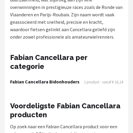
overwinningen in prestigieuze races zoals de Ronde van
Mountainbikes
Vlaanderen en Parijs-Roubaix. Zijn naam wordt vaak
geassocieerd met snelheid, precisie en kracht,
Shop
waardoor fietsen gelinkt aan Cancellara geliefd zijn
POPULAIRE MERKEN
onder zowel professionele als amateurwielrenners.
Basil
Fabian Cancellara per
Volare
categorie
ABUS
Fabian Cancellara Bidonhouders
1 product · vanaf € 10,14
AXA
Voordeligste Fabian Cancellara
New Looxs
producten
BBB Cycling
Op zoek naar een Fabian Cancellara product voor een