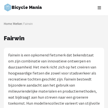
Bicycle Mania
Zoeken
Home
/
Merken
/
Fairwin
NAVIGATIE
Shop
Fairwin
Merken
Fairwin is een opkomend fietsmerk dat bekendstaat
Blog
om zijn combinatie van innovatieve ontwerpen en
duurzaamheid. Het merk richt zich op het creëren van
Fietsroutes
hoogwaardige fietsen die zowel voor stadsverkeer als
recreatieve tochten geschikt zijn. Fairwin besteedt
Kinderfietsen
bijzondere aandacht aan het gebruik van
milieuvriendelijke materialen en productiemethoden,
Stadsfietsen
wat bijdraagt aan hun streven naar een groenere
toekomst. Hun modellencollectie varieert van stijlvolle
Elektrische fietsen