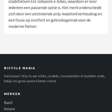
stadsfietsen tot robuuste e-bikes, waardoor er voor
iedereen een passende optie is. Het merk onderscheidt
Mountainbikes
zich door een uitstekende prijs-kwaliteitverhouding en
een focus op comfort en gebruiksgemak voor de
Shop
moderne fietser.
POPULAIRE MERKEN
Basil
Volare
ABUS
BICYCLE MANIA
Fiets kopen? Of je nu een e-bike, racefiets, mountainbike of stadsfiets zoekt,
AXA
bekijk ons grote aanbod fietsen online!
New Looxs
MERKEN
BBB Cycling
Basil
Volare