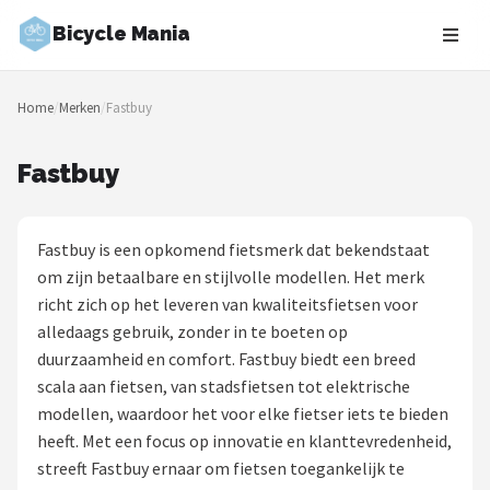
Bicycle Mania
Zoeken
Home
/
Merken
/
Fastbuy
NAVIGATIE
Shop
Fastbuy
Merken
Fastbuy is een opkomend fietsmerk dat bekendstaat
Blog
om zijn betaalbare en stijlvolle modellen. Het merk
richt zich op het leveren van kwaliteitsfietsen voor
Fietsroutes
alledaags gebruik, zonder in te boeten op
duurzaamheid en comfort. Fastbuy biedt een breed
Kinderfietsen
scala aan fietsen, van stadsfietsen tot elektrische
modellen, waardoor het voor elke fietser iets te bieden
Stadsfietsen
heeft. Met een focus op innovatie en klanttevredenheid,
streeft Fastbuy ernaar om fietsen toegankelijk te
Elektrische fietsen