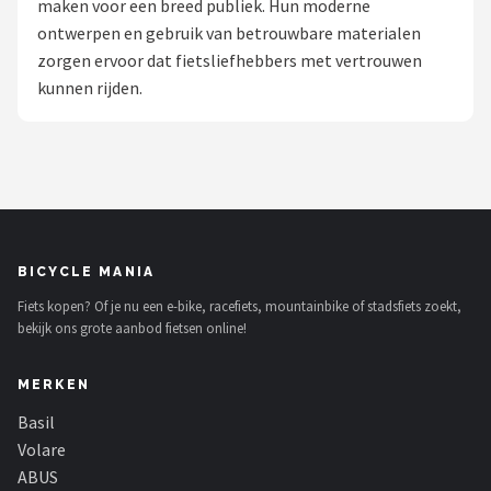
maken voor een breed publiek. Hun moderne
ontwerpen en gebruik van betrouwbare materialen
Mountainbikes
zorgen ervoor dat fietsliefhebbers met vertrouwen
kunnen rijden.
Shop
POPULAIRE MERKEN
Basil
Volare
BICYCLE MANIA
ABUS
Fiets kopen? Of je nu een e-bike, racefiets, mountainbike of stadsfiets zoekt,
bekijk ons grote aanbod fietsen online!
AXA
MERKEN
New Looxs
Basil
BBB Cycling
Volare
ABUS