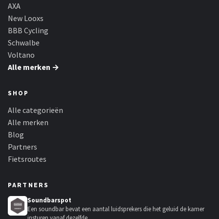
Schwalbe
AXA
New Looxs
Voltano
BBB Cycling
Schwalbe
Shimano
Voltano
Alle merken →
Cortina
SHOP
Alle merken →
Alle categorieën
Alle merken
Blog
Partners
Fietsroutes
PARTNERS
Soundbarspot
Een soundbar bevat een aantal luidsprekers die het geluid de kamer
insturen vanaf dezelfde...