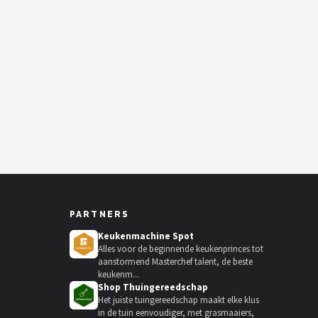
PARTNERS
Keukenmachine Spot
Alles voor de beginnende keukenprinces tot
aanstormend Masterchef talent, de beste
keukenm...
Shop Thuingereedschap
Het juiste tuingereedschap maakt elke klus
in de tuin eenvoudiger, met grasmaaiers,