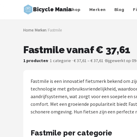
Bicycle Mania
Shop
Merken
Blog
F
Zoeken
Home
/
Merken
/
Fastmile
NAVIGATIE
Shop
Fastmile vanaf € 37,61
Merken
1 producten
· 1 categorie · € 37,61 – € 37,61 ·
Bijgewerkt op 09
Blog
Fastmile is een innovatief fietsmerk bekend om zi
Fietsroutes
technologie met gebruiksvriendelijkheid, waardoor 
aandrijfsystemen, wat zorgt voor een soepele en sn
Kinderfietsen
comfort. Met een groeiende populariteit biedt Fastm
schonere omgeving. Hun fietsen zijn een perfecte m
Stadsfietsen
Fastmile per categorie
Elektrische fietsen