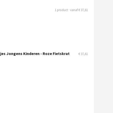
1 product · vanaf € 37,61
es Jongens Kinderen - Roze Fietskrat
€ 37,61