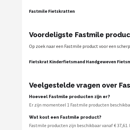
Mountainbikes
Fastmile Fietskratten
Shop
Voordeligste Fastmile produ
POPULAIRE MERKEN
Op zoek naar een Fastmile product voor een scherpe 
Basil
Volare
Fietskrat Kinderfietsmand Handgeweven Fietsma
ABUS
Veelgestelde vragen over Fas
AXA
Hoeveel Fastmile producten zijn er?
New Looxs
Er zijn momenteel 1 Fastmile producten beschikbaar
Wat kost een Fastmile product?
BBB Cycling
Fastmile producten zijn beschikbaar vanaf € 37,61. D