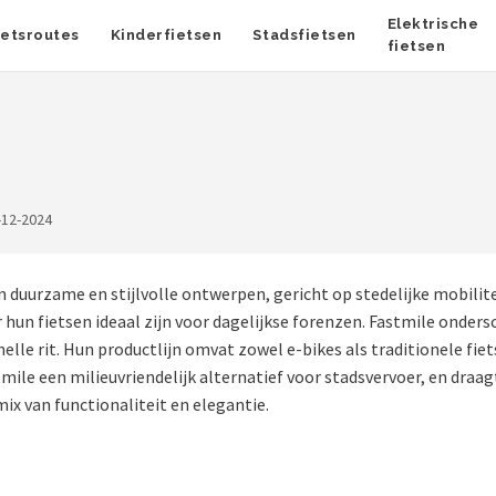
Elektrische
ietsroutes
Kinderfietsen
Stadsfietsen
fietsen
-12-2024
jn duurzame en stijlvolle ontwerpen, gericht op stedelijke mobil
hun fietsen ideaal zijn voor dagelijkse forenzen. Fastmile ondersc
elle rit. Hun productlijn omvat zowel e-bikes als traditionele fie
ile een milieuvriendelijk alternatief voor stadsvervoer, en draagt
ix van functionaliteit en elegantie.