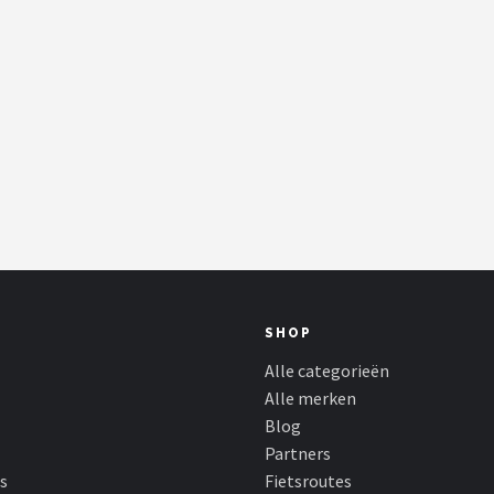
SHOP
Alle categorieën
Alle merken
Blog
Partners
s
Fietsroutes