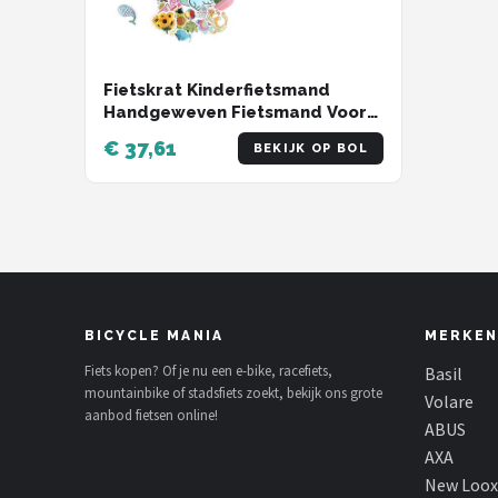
Fietskrat Kinderfietsmand
Handgeweven Fietsmand Voor
Kinderen Fietsmand Met
€ 37,61
BEKIJK OP BOL
Fietsaccessoires Voor Meisjes
Jongens Kinderen - Roze
Fietskrat
BICYCLE MANIA
MERKEN
Fiets kopen? Of je nu een e-bike, racefiets,
Basil
mountainbike of stadsfiets zoekt, bekijk ons grote
Volare
aanbod fietsen online!
ABUS
AXA
New Loox