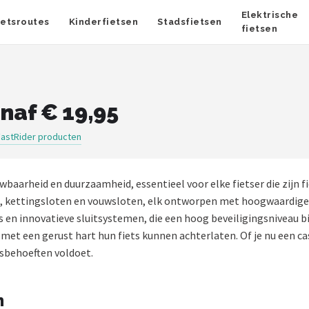
Elektrische
ietsroutes
Kinderfietsen
Stadsfietsen
fietsen
anaf € 19,95
FastRider producten
aarheid en duurzaamheid, essentieel voor elke fietser die zijn fi
n, kettingsloten en vouwsloten, elk ontworpen met hoogwaardige
s en innovatieve sluitsystemen, die een hoog beveiligingsniveau 
met een gerust hart hun fiets kunnen achterlaten. Of je nu een ca
gsbehoeften voldoet.
n