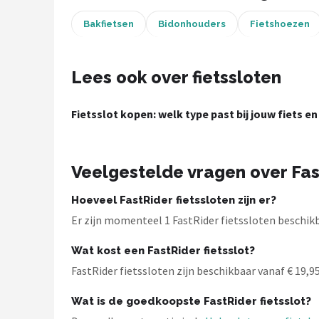
Bakfietsen
Bidonhouders
Fietshoezen
Mountainbikes
Shop
Lees ook over fietssloten
POPULAIRE MERKEN
Fietsslot kopen: welk type past bij jouw fiets en
Basil
Volare
Veelgestelde vragen over Fast
ABUS
Hoeveel FastRider fietssloten zijn er?
AXA
Er zijn momenteel 1 FastRider fietssloten beschikba
Wat kost een FastRider fietsslot?
New Looxs
FastRider fietssloten zijn beschikbaar vanaf € 19,95.
BBB Cycling
Wat is de goedkoopste FastRider fietsslot?