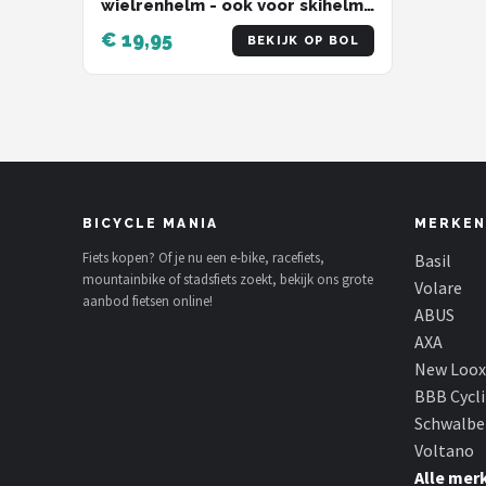
wielrenhelm - ook voor skihelm
- smal en sterk - cijferslot
€ 19,95
BEKIJK OP BOL
BICYCLE MANIA
MERKEN
Fiets kopen? Of je nu een e-bike, racefiets,
Basil
mountainbike of stadsfiets zoekt, bekijk ons grote
Volare
aanbod fietsen online!
ABUS
AXA
New Loox
BBB Cycl
Schwalbe
Voltano
Alle mer