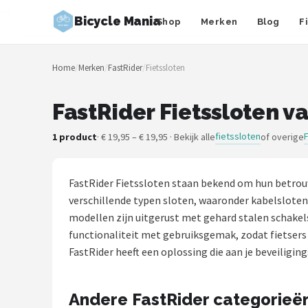
Bicycle Mania
Shop
Merken
Blog
F
Zoeken
Home
/
Merken
/
FastRider
/
Fietssloten
NAVIGATIE
Shop
FastRider Fietssloten v
Merken
fietssloten
1 product
· € 19,95 – € 19,95 · Bekijk alle
of overige
Blog
FastRider Fietssloten staan bekend om hun betrouwb
Fietsroutes
verschillende typen sloten, waaronder kabelslote
modellen zijn uitgerust met gehard stalen schakel
Kinderfietsen
functionaliteit met gebruiksgemak, zodat fietsers 
FastRider heeft een oplossing die aan je beveiligin
Stadsfietsen
Andere FastRider categorieë
Elektrische fietsen