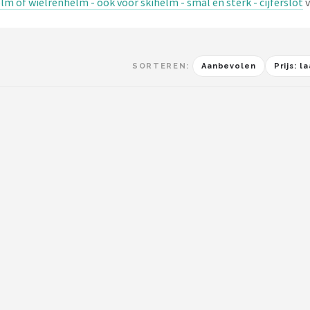
lm of wielrenhelm - ook voor skihelm - smal en sterk - cijferslot
v
SORTEREN:
Aanbevolen
Prijs: 