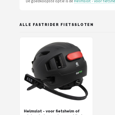
De goedkoopste optie is de
Helmslot - voor fietshe
Schwalbe
Voltano
ALLE FASTRIDER FIETSSLOTEN
Shimano
Cortina
Alle merken →
Helmslot - voor fietshelm of