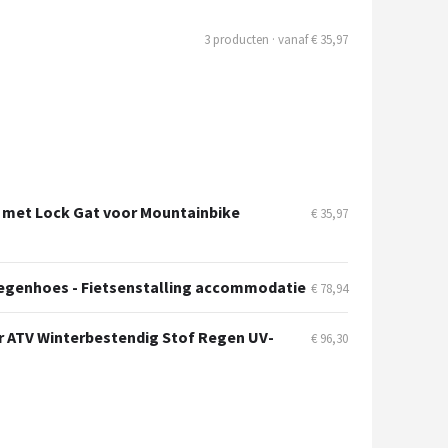
3 producten · vanaf € 35,97
t met Lock Gat voor Mountainbike
€ 35,97
s regenhoes - Fietsenstalling accommodatie
€ 78,94
r ATV Winterbestendig Stof Regen UV-
€ 96,30