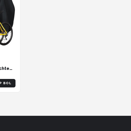
chte
icht
 met
P BOL
ike