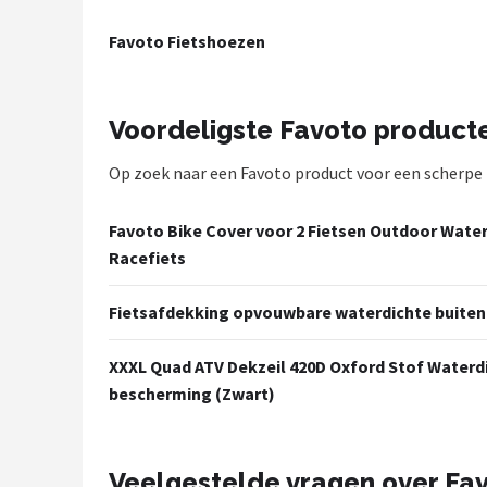
Mountainbikes
Favoto Fietshoezen
Shop
Voordeligste Favoto product
POPULAIRE MERKEN
Op zoek naar een Favoto product voor een scherpe pr
Basil
Volare
Favoto Bike Cover voor 2 Fietsen Outdoor Water
Racefiets
ABUS
Fietsafdekking opvouwbare waterdichte buitenfi
AXA
XXXL Quad ATV Dekzeil 420D Oxford Stof Waterd
New Looxs
bescherming (Zwart)
BBB Cycling
Veelgestelde vragen over Fa