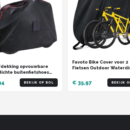
Favoto Bike Cover voor 2
fdekking opvouwbare
Fietsen Outdoor Waterdi
ichte buitenfietshoes
Fiets Cover 29 Inch Windd
" 26" 27.5" 700C fiets -
UV Zon Sneeuw Stofdicht
94
€ 35,97
BEKIJK OP BOL
BEKIJK O
egen stof fiets regenhoes -
Lock Gat voor Mountainb
nstalling accommodatie
Racefiets