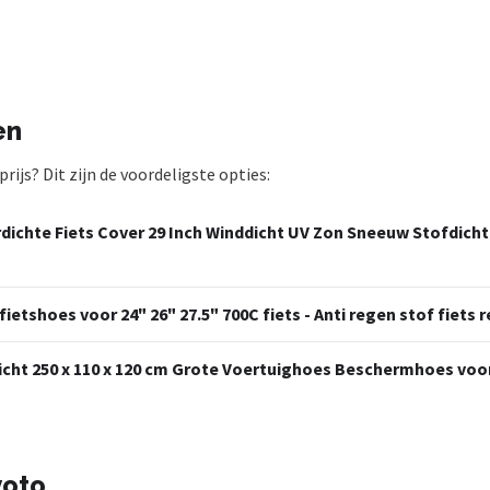
en
ijs? Dit zijn de voordeligste opties:
dichte Fiets Cover 29 Inch Winddicht UV Zon Sneeuw Stofdich
etshoes voor 24" 26" 27.5" 700C fiets - Anti regen stof fiet
icht 250 x 110 x 120 cm Grote Voertuighoes Beschermhoes voo
voto