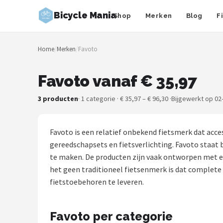
Bicycle Mania
Shop
Merken
Blog
F
Zoeken
Home
/
Merken
/
Favoto
NAVIGATIE
Shop
Favoto vanaf € 35,97
Merken
3 producten
· 1 categorie · € 35,97 – € 96,30 ·
Bijgewerkt op 02
Blog
Favoto is een relatief onbekend fietsmerk dat acce
Fietsroutes
gereedschapsets en fietsverlichting. Favoto staat 
te maken. De producten zijn vaak ontworpen met ee
Kinderfietsen
het geen traditioneel fietsenmerk is dat complete
fietstoebehoren te leveren.
Stadsfietsen
Favoto per categorie
Elektrische fietsen