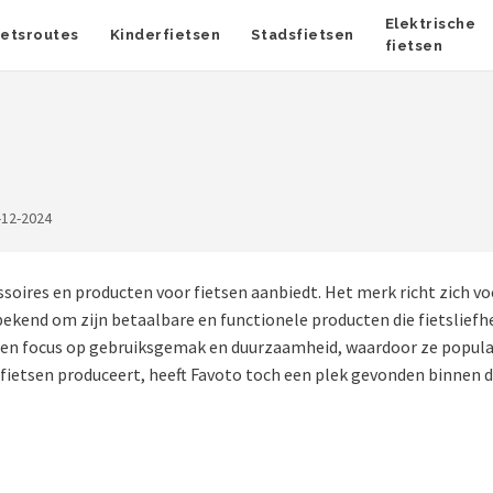
Elektrische
ietsroutes
Kinderfietsen
Stadsfietsen
fietsen
-12-2024
ssoires en producten voor fietsen aanbiedt. Het merk richt zich v
bekend om zijn betaalbare en functionele producten die fietsliefh
n focus op gebruiksgemak en duurzaamheid, waardoor ze populair 
 fietsen produceert, heeft Favoto toch een plek gevonden binnen 