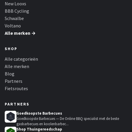
Schwalbe
New Looxs
BBB Cycling
Voltano
Schwalbe
Voltano
Shimano
Alle merken →
Cortina
SHOP
Alle categorieën
Alle merken →
Alle merken
Blog
Partners
Fietsroutes
PARTNERS
Goedkoopste Barbecues
Goedkoopste Barbecues — De Online BBQ specialist met de beste
gasbarbecues en koolenbarbec...
Shop Thuingereedschap