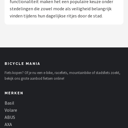
functionaliteit maken het een populaire keuze onder
stedelingen die zowel mode als veiligheid belangrijk
Mountainbikes
vinden tijdens hun dagelijkse ritjes door de stad.
Shop
POPULAIRE MERKEN
Basil
Volare
BICYCLE MANIA
Fiets kopen? Of je nu een e-bike, racefiets, mountainbike of stadsfiets zoekt,
ABUS
bekijk ons grote aanbod fietsen online!
AXA
MERKEN
New Looxs
Basil
Volare
BBB Cycling
ABUS
AXA