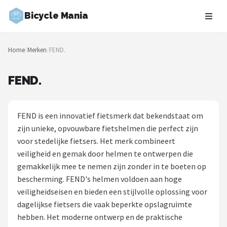
Bicycle Mania
Zoeken
Home
/
Merken
/
FEND.
NAVIGATIE
Shop
FEND.
Merken
FEND is een innovatief fietsmerk dat bekendstaat om
Blog
zijn unieke, opvouwbare fietshelmen die perfect zijn
voor stedelijke fietsers. Het merk combineert
Fietsroutes
veiligheid en gemak door helmen te ontwerpen die
gemakkelijk mee te nemen zijn zonder in te boeten op
Kinderfietsen
bescherming. FEND's helmen voldoen aan hoge
veiligheidseisen en bieden een stijlvolle oplossing voor
Stadsfietsen
dagelijkse fietsers die vaak beperkte opslagruimte
hebben. Het moderne ontwerp en de praktische
Elektrische fietsen