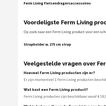
Ferm Living Fietsendragersaccessoires
Mountainbikes
Shop
Voordeligste Ferm Living pro
POPULAIRE MERKEN
Op zoek naar een Ferm Living product voor een scher
Basil
Strapholder w. 275 cm strap
Volare
ABUS
Veelgestelde vragen over Fer
AXA
Hoeveel Ferm Living producten zijn er?
Er zijn momenteel 1 Ferm Living producten beschikb
New Looxs
Wat kost een Ferm Living product?
BBB Cycling
Ferm Living producten zijn beschikbaar vanaf € 19,95