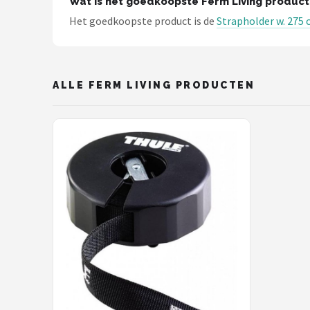
Wat is het goedkoopste Ferm Living product
Schwalbe
Het goedkoopste product is de
Strapholder w. 275 
Voltano
Shimano
ALLE FERM LIVING PRODUCTEN
Cortina
Alle merken →