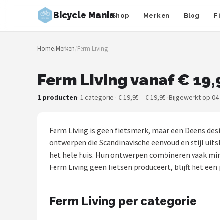
Bicycle Mania
Shop
Merken
Blog
F
Zoeken
Home
/
Merken
/
Ferm Living
NAVIGATIE
Shop
Ferm Living vanaf € 19,
Merken
1 producten
· 1 categorie · € 19,95 – € 19,95 ·
Bijgewerkt op 04
Blog
Ferm Living is geen fietsmerk, maar een Deens des
Fietsroutes
ontwerpen die Scandinavische eenvoud en stijl uits
het hele huis. Hun ontwerpen combineren vaak min
Kinderfietsen
Ferm Living geen fietsen produceert, blijft het een
Stadsfietsen
Ferm Living per categorie
Elektrische fietsen