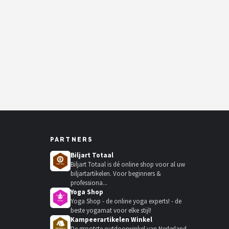
PARTNERS
Biljart Totaal
Biljart Totaal is dé online shop voor al uw
biljartartikelen. Voor beginners &
professiona...
Yoga Shop
Yoga Shop - de online yoga experts! - de
beste yogamat voor elke stijl!
Kampeerartikelen Winkel
De grootste outdoorwinkel van Nederland.