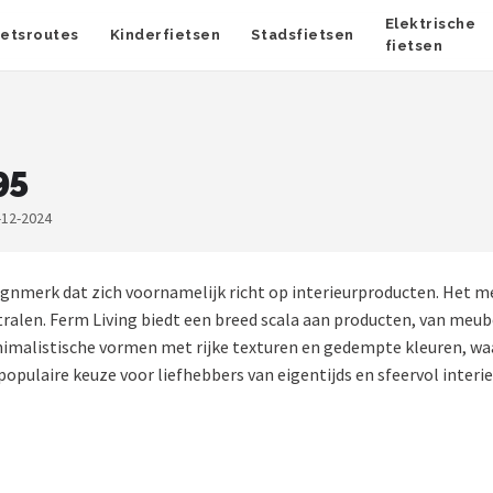
Elektrische
ietsroutes
Kinderfietsen
Stadsfietsen
fietsen
95
-12-2024
ignmerk dat zich voornamelijk richt op interieurproducten. Het 
tralen. Ferm Living biedt een breed scala aan producten, van meube
imalistische vormen met rijke texturen en gedempte kleuren, waa
 populaire keuze voor liefhebbers van eigentijds en sfeervol interi