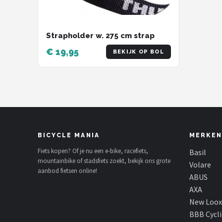
Strapholder w. 275 cm strap
€ 19,95
BEKIJK OP BOL
BICYCLE MANIA
MERKEN
Fiets kopen? Of je nu een e-bike, racefiets,
Basil
mountainbike of stadsfiets zoekt, bekijk ons grote
Volare
aanbod fietsen online!
ABUS
AXA
New Loox
BBB Cycl