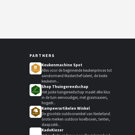
PARTNERS
Keukenmachine Spot
Alles voor de beginnende keukenprinces tot
aanstormend Masterchef talent, de beste
keukenm...
Shop Thuingereedschap
Het juiste tuingereedschap maakt elke klus
in de tuin eenvoudiger, met grasmaaiers,
hogedr...
Kampeerartikelen Winkel
De grootste outdoorwinkel van Nederland.
Grote merken outdoor koelboxen, tenten,
slaapzakk...
KadoKiezer
🎁