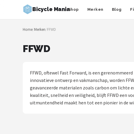
Bicycle Mania
Shop
Merken
Blog
F
Zoeken
Home
/
Merken
/
FFWD
NAVIGATIE
Shop
FFWD
Merken
Blog
FFWD, oftewel Fast Forward, is een gerenommeerd N
innovatieve ontwerp en vakmanschap, worden FFWD
Fietsroutes
geavanceerde materialen zoals carbon om lichte e
kwaliteit, snelheid en veiligheid, blijft FFWD een 
Kinderfietsen
uitmuntendheid maakt hen tot een pionier in de wi
Stadsfietsen
Elektrische fietsen