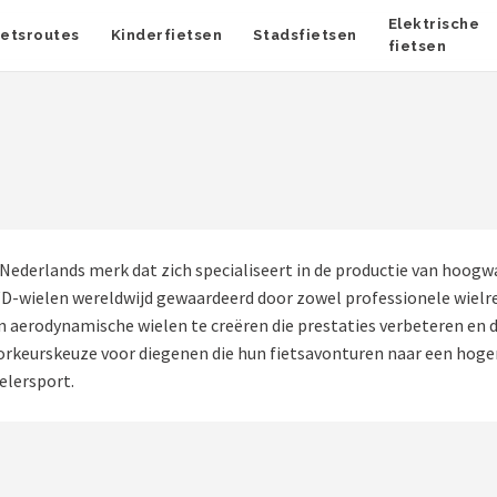
Elektrische
ietsroutes
Kinderfietsen
Stadsfietsen
fietsen
ederlands merk dat zich specialiseert in de productie van hoogw
-wielen wereldwijd gewaardeerd door zowel professionele wielre
n aerodynamische wielen te creëren die prestaties verbeteren en
voorkeurskeuze voor diegenen die hun fietsavonturen naar een hoger
elersport.