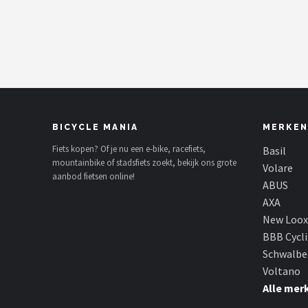
Mountainbikes
Shop
POPULAIRE MERKEN
Basil
BICYCLE MANIA
MERKEN
Volare
Fiets kopen? Of je nu een e-bike, racefiets,
Basil
mountainbike of stadsfiets zoekt, bekijk ons grote
Volare
aanbod fietsen online!
ABUS
ABUS
AXA
AXA
New Loox
BBB Cycl
New Looxs
Schwalbe
Voltano
BBB Cycling
Alle mer