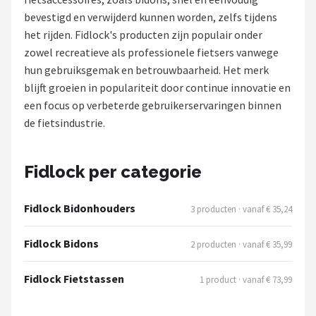
bevestigd en verwijderd kunnen worden, zelfs tijdens
Mountainbikes
het rijden. Fidlock's producten zijn populair onder
zowel recreatieve als professionele fietsers vanwege
Shop
hun gebruiksgemak en betrouwbaarheid. Het merk
POPULAIRE MERKEN
blijft groeien in populariteit door continue innovatie en
een focus op verbeterde gebruikerservaringen binnen
Basil
de fietsindustrie.
Volare
Fidlock per categorie
ABUS
Fidlock Bidonhouders
3 producten · vanaf € 35,24
AXA
Fidlock Bidons
2 producten · vanaf € 35,99
New Looxs
Fidlock Fietstassen
1 product · vanaf € 73,99
BBB Cycling