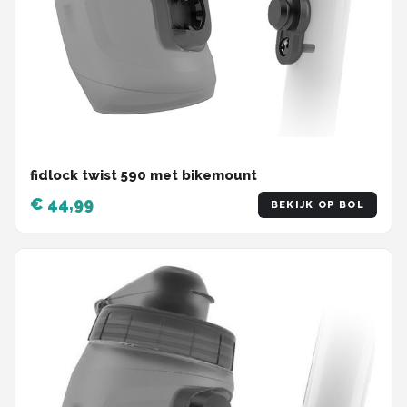
fidlock twist 590 met bikemount
€ 44,99
BEKIJK OP BOL