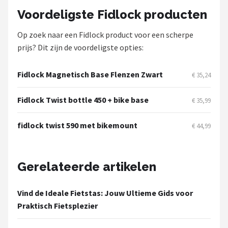
Schwalbe
Voordeligste Fidlock producten
Voltano
Op zoek naar een Fidlock product voor een scherpe
prijs? Dit zijn de voordeligste opties:
Shimano
Fidlock Magnetisch Base Flenzen Zwart
€ 35,24
Cortina
Fidlock Twist bottle 450 + bike base
€ 35,99
Alle merken →
fidlock twist 590 met bikemount
€ 44,99
Gerelateerde artikelen
Vind de Ideale Fietstas: Jouw Ultieme Gids voor
Praktisch Fietsplezier