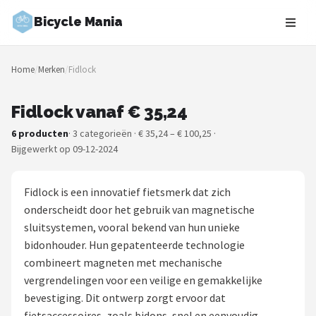
Bicycle Mania
Zoeken
Home
/
Merken
/
Fidlock
NAVIGATIE
Shop
Fidlock vanaf € 35,24
6 producten
· 3 categorieën · € 35,24 – € 100,25 ·
Merken
Bijgewerkt op 09-12-2024
Blog
Fidlock is een innovatief fietsmerk dat zich
Fietsroutes
onderscheidt door het gebruik van magnetische
sluitsystemen, vooral bekend van hun unieke
Kinderfietsen
bidonhouder. Hun gepatenteerde technologie
combineert magneten met mechanische
Stadsfietsen
vergrendelingen voor een veilige en gemakkelijke
bevestiging. Dit ontwerp zorgt ervoor dat
Elektrische fietsen
fietsaccessoires, zoals bidons, snel en eenvoudig