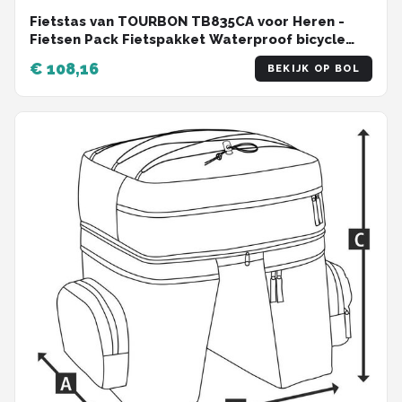
Fietstas van TOURBON TB835CA voor Heren -
Fietsen Pack Fietspakket Waterproof bicycle
bag
€ 108,16
BEKIJK OP BOL