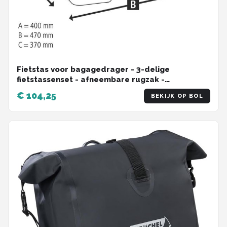
Fietstas voor bagagedrager - 3-delige
fietstassenset - afneembare rugzak -
bagagedragertas - twee zijzakken - regenhoes -
€ 104,25
BEKIJK OP BOL
zwart