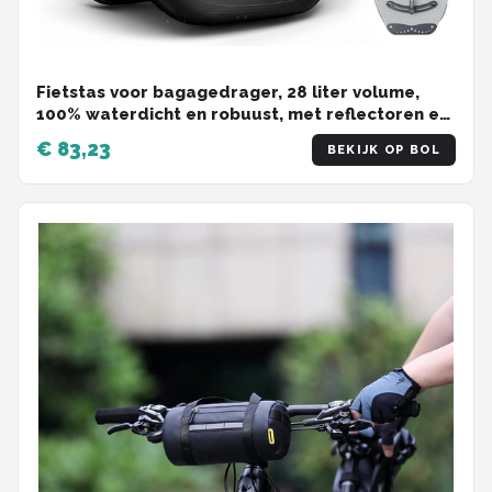
Fietstas voor bagagedrager, 28 liter volume,
100% waterdicht en robuust, met reflectoren en
schouderriem, stevige grip op elke
€ 83,23
BEKIJK OP BOL
bagagedrager, ideale bagagedragertas