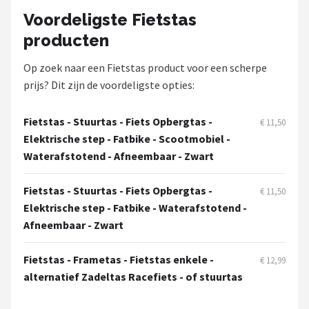
Schwalbe
Voordeligste Fietstas
producten
Voltano
Op zoek naar een Fietstas product voor een scherpe
Shimano
prijs? Dit zijn de voordeligste opties:
Cortina
Fietstas - Stuurtas - Fiets Opbergtas -
€ 11,50
Elektrische step - Fatbike - Scootmobiel -
Alle merken →
Waterafstotend - Afneembaar - Zwart
Fietstas - Stuurtas - Fiets Opbergtas -
€ 11,50
Elektrische step - Fatbike - Waterafstotend -
Afneembaar - Zwart
Fietstas - Frametas - Fietstas enkele -
€ 12,99
alternatief Zadeltas Racefiets - of stuurtas