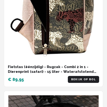
Fietstas (éénzijdig) - Rugzak - Combi 2 in 1 -
Dierenprint (safari) - 15 liter - Waterafstotend
zeildoek - Met zijreflectoren - Met Klickfix Vario
€ 89,95
BEKIJK OP BOL
haken, traploos verstelbaar - Lengte 14 cm -
Breedte 30 cm - Hoogte 35 cm - Handgemaakt