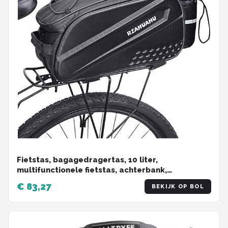
Fietstas, bagagedragertas, 10 liter,
multifunctionele fietstas, achterbank,
kofferbaktas, waterdicht, fietstas voor fiets,
€ 83,27
BEKIJK OP BOL
zitting, fiets, mand, schouder handtas (zwart)