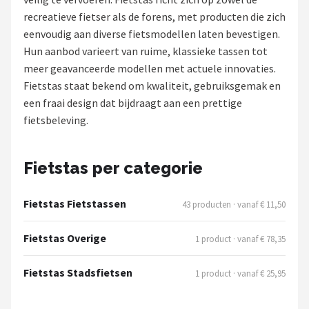
recreatieve fietser als de forens, met producten die zich
Mountainbikes
eenvoudig aan diverse fietsmodellen laten bevestigen.
Hun aanbod varieert van ruime, klassieke tassen tot
Shop
meer geavanceerde modellen met actuele innovaties.
POPULAIRE MERKEN
Fietstas staat bekend om kwaliteit, gebruiksgemak en
een fraai design dat bijdraagt aan een prettige
Basil
fietsbeleving.
Volare
Fietstas per categorie
ABUS
Fietstas Fietstassen
43 producten · vanaf € 11,50
AXA
Fietstas Overige
1 product · vanaf € 78,35
New Looxs
Fietstas Stadsfietsen
1 product · vanaf € 25,95
BBB Cycling