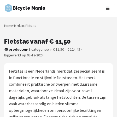
Bicycle Mania
Zoeken
Home
/
Merken
/
Fietstas
NAVIGATIE
Shop
Fietstas vanaf € 11,50
45 producten
· 3 categorieën · € 11,50 – € 124,45 ·
Merken
Bijgewerkt op 08-12-2024
Blog
Fietstas is een Nederlands merk dat gespecialiseerd is
Fietsroutes
in functionele en stijlvolle fietstassen. Het merk
combineert praktische ontwerpen met duurzame
Kinderfietsen
materialen, waardoor ze ideaal zijn voor zowel
dagelijks gebruik als lange fietstochten. De tassen zijn
Stadsfietsen
vaak waterbestendig en bieden slimme
opbergmogelijkheden om persoonlijke bezittingen
Elektrische fietsen
veilig te vervoeren. Fietstas richt zich op zowel de