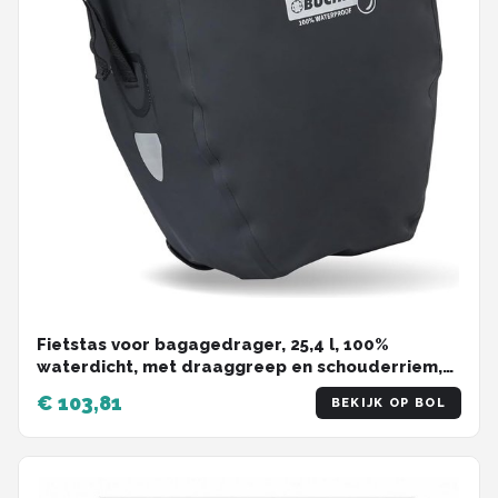
Fietstas voor bagagedrager, 25,4 l, 100%
waterdicht, met draaggreep en schouderriem,
fietstas bagagedragertas, fietstas achter
€ 103,81
BEKIJK OP BOL
Fietstas voor op de bagagedrager, 25,4 liter,
100% waterdicht, met handvat en schouderriem,
achterste fietstas