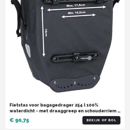
Fietstas voor bagagedrager 254 l 100%
waterdicht - met draaggreep en schouderriem -
rood/zwart - 565 x 30 x 15 cm
€ 90,75
BEKIJK OP BOL