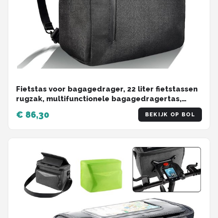
Fietstas voor bagagedrager, 22 liter fietstassen
rugzak, multifunctionele bagagedragertas,
waterdicht en reflecterend (puur zwart)
€ 86,30
BEKIJK OP BOL