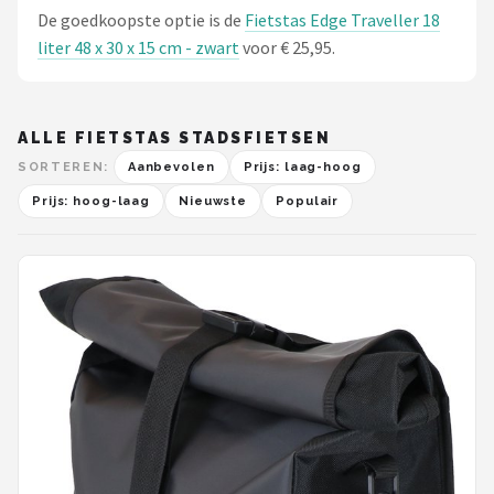
Schwalbe
De goedkoopste optie is de
Fietstas Edge Traveller 18
liter 48 x 30 x 15 cm - zwart
voor € 25,95.
Voltano
Shimano
ALLE FIETSTAS STADSFIETSEN
Cortina
SORTEREN:
Aanbevolen
Prijs: laag-hoog
Prijs: hoog-laag
Nieuwste
Populair
Alle merken →