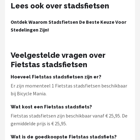
Lees ook over stadsfietsen
Mountainbikes
Ontdek Waarom Stadsfietsen De Beste Keuze Voor
Shop
Stedelingen Zijn!
POPULAIRE MERKEN
Basil
Veelgestelde vragen over
Fietstas stadsfietsen
Volare
Hoeveel Fietstas stadsfietsen zijn er?
ABUS
Er zijn momenteel 1 Fietstas stadsfietsen beschikbaar
bij Bicycle Mania.
AXA
Wat kost een Fietstas stadsfiets?
New Looxs
Fietstas stadsfietsen zijn beschikbaar vanaf € 25,95. De
gemiddelde prijs is € 25,95.
BBB Cycling
Wat is de goedkoopste Fietstas stadsfiets?