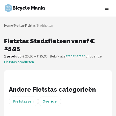
Bicycle Mania
Zoeken
Home
/
Merken
/
Fietstas
/
Stadsfietsen
NAVIGATIE
Shop
Fietstas Stadsfietsen vanaf €
25,95
Merken
stadsfietsen
1 product
· € 25,95 – € 25,95 · Bekijk alle
of overige
Fietstas producten
Blog
Fietsroutes
Kinderfietsen
Andere Fietstas categorieën
Stadsfietsen
Fietstassen
Overige
Elektrische fietsen