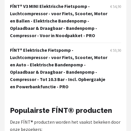
Schwalbe
FÍNT® V3 MINI Elektrische Fietspomp -
€ 54,90
Luchtcompressor - voor Fiets, Scooter, Motor
Voltano
en Ballen - Elektrische Bandenpomp -
Oplaadbaar & Draagbaar - Bandenpomp -
Shimano
Compressor - Voor in Noodpakket - PRO
Cortina
FÍNT® Elektrische Fietspomp -
€ 59,90
Luchtcompressor - voor Fiets, Scooter, Motor
Alle merken →
en Auto - Elektrische Bandenpomp -
Oplaadbaar & Draagbaar - Bandenpomp -
Compressor - Tot 10.3 Bar - Incl. Opbergzakje
en Powerbankfunctie - PRO
Populairste FÍNT® producten
Deze FÍNT® producten worden het vaakst bekeken door
onze bezoekers: