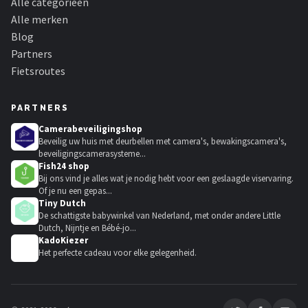
Alle categorieën
Alle merken
Blog
Partners
Fietsroutes
PARTNERS
Camerabeveiligingshop
Beveilig uw huis met deurbellen met camera's, bewakingscamera's,
beveiligingscamerasysteme...
Fish24 shop
Bij ons vind je alles wat je nodig hebt voor een geslaagde viservaring.
Of je nu een gepas...
Tiny Dutch
De schattigste babywinkel van Nederland, met onder andere Little
Dutch, Nijntje en Bébé-jo...
KadoKiezer
🎁
Het perfecte cadeau voor elke gelegenheid.