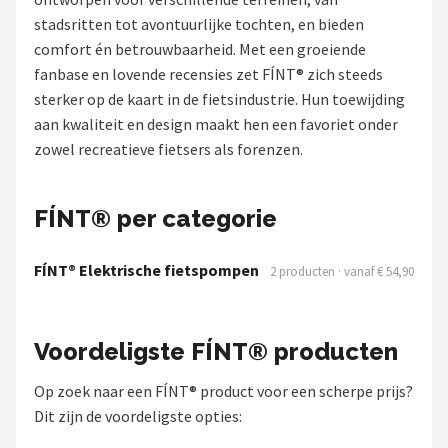
stadsritten tot avontuurlijke tochten, en bieden
Mountainbikes
comfort én betrouwbaarheid. Met een groeiende
fanbase en lovende recensies zet FÍNT® zich steeds
Shop
sterker op de kaart in de fietsindustrie. Hun toewijding
POPULAIRE MERKEN
aan kwaliteit en design maakt hen een favoriet onder
zowel recreatieve fietsers als forenzen.
Basil
Volare
FÍNT® per categorie
ABUS
FÍNT® Elektrische fietspompen
2 producten · vanaf € 54,90
AXA
Voordeligste FÍNT® producten
New Looxs
Op zoek naar een FÍNT® product voor een scherpe prijs?
BBB Cycling
Dit zijn de voordeligste opties: