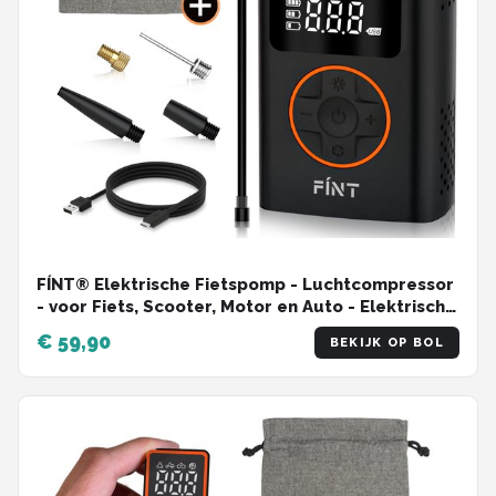
FÍNT® Elektrische Fietspomp - Luchtcompressor
- voor Fiets, Scooter, Motor en Auto - Elektrische
Bandenpomp - Oplaadbaar & Draagbaar -
€ 59,90
BEKIJK OP BOL
Bandenpomp - Compressor - Tot 10.3 Bar - Incl.
Opbergzakje en Powerbankfunctie - PRO