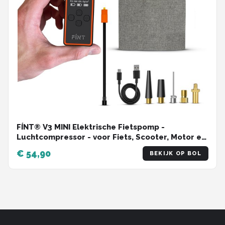
FÍNT® V3 MINI Elektrische Fietspomp -
Luchtcompressor - voor Fiets, Scooter, Motor en
Ballen - Elektrische Bandenpomp - Oplaadbaar
€ 54,90
BEKIJK OP BOL
& Draagbaar - Bandenpomp - Compressor - Voor
in Noodpakket - PRO