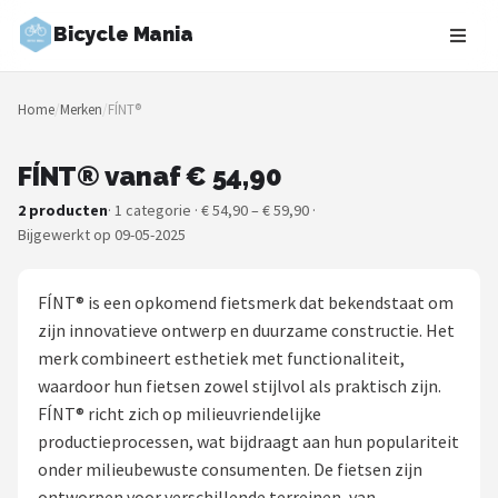
Bicycle Mania
Zoeken
Home
/
Merken
/
FÍNT®
NAVIGATIE
Shop
FÍNT® vanaf € 54,90
2 producten
· 1 categorie · € 54,90 – € 59,90 ·
Merken
Bijgewerkt op 09-05-2025
Blog
FÍNT® is een opkomend fietsmerk dat bekendstaat om
Fietsroutes
zijn innovatieve ontwerp en duurzame constructie. Het
merk combineert esthetiek met functionaliteit,
Kinderfietsen
waardoor hun fietsen zowel stijlvol als praktisch zijn.
FÍNT® richt zich op milieuvriendelijke
Stadsfietsen
productieprocessen, wat bijdraagt aan hun populariteit
onder milieubewuste consumenten. De fietsen zijn
Elektrische fietsen
ontworpen voor verschillende terreinen, van